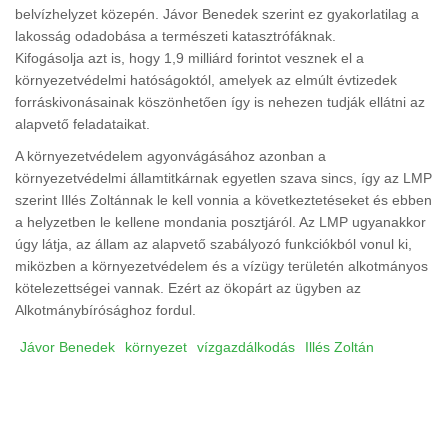
belvízhelyzet közepén. Jávor Benedek szerint ez gyakorlatilag a
lakosság odadobása a természeti katasztrófáknak.
Kifogásolja azt is, hogy 1,9 milliárd forintot vesznek el a
környezetvédelmi hatóságoktól, amelyek az elmúlt évtizedek
forráskivonásainak köszönhetően így is nehezen tudják ellátni az
alapvető feladataikat.
A környezetvédelem agyonvágásához azonban a
környezetvédelmi államtitkárnak egyetlen szava sincs, így az LMP
szerint Illés Zoltánnak le kell vonnia a következtetéseket és ebben
a helyzetben le kellene mondania posztjáról. Az LMP ugyanakkor
úgy látja, az állam az alapvető szabályozó funkciókból vonul ki,
miközben a környezetvédelem és a vízügy területén alkotmányos
kötelezettségei vannak. Ezért az ökopárt az ügyben az
Alkotmánybírósághoz fordul.
Jávor Benedek
környezet
vízgazdálkodás
Illés Zoltán