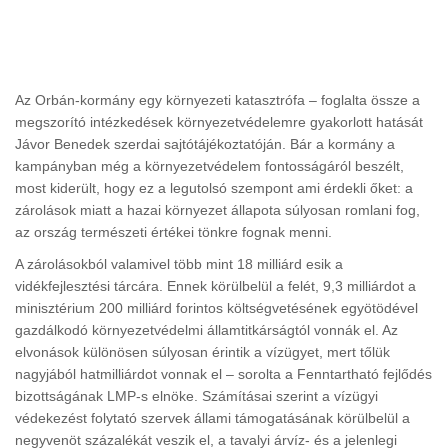
Az Orbán-kormány egy környezeti katasztrófa – foglalta össze a
megszorító intézkedések környezetvédelemre gyakorlott hatását
Jávor Benedek szerdai sajtótájékoztatóján. Bár a kormány a
kampányban még a környezetvédelem fontosságáról beszélt,
most kiderült, hogy ez a legutolsó szempont ami érdekli őket: a
zárolások miatt a hazai környezet állapota súlyosan romlani fog,
az ország természeti értékei tönkre fognak menni.
A zárolásokból valamivel több mint 18 milliárd esik a
vidékfejlesztési tárcára. Ennek körülbelül a felét, 9,3 milliárdot a
minisztérium 200 milliárd forintos költségvetésének egyötödével
gazdálkodó környezetvédelmi államtitkárságtól vonnák el. Az
elvonások különösen súlyosan érintik a vízügyet, mert tőlük
nagyjából hatmilliárdot vonnak el – sorolta a Fenntartható fejlődés
bizottságának LMP-s elnöke. Számításai szerint a vízügyi
védekezést folytató szervek állami támogatásának körülbelül a
negyvenöt százalékát veszik el, a tavalyi árvíz- és a jelenlegi