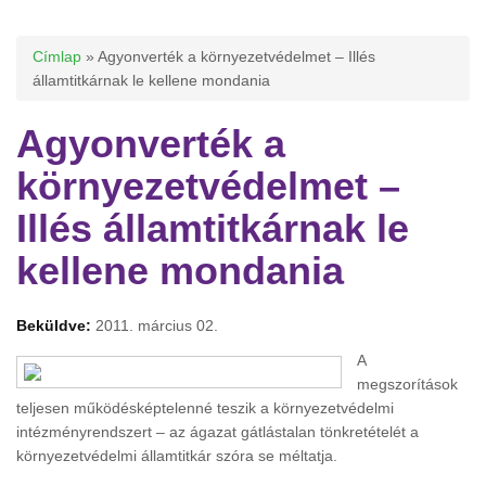
Jelenlegi hely
Címlap
» Agyonverték a környezetvédelmet – Illés
államtitkárnak le kellene mondania
Agyonverték a
környezetvédelmet –
Illés államtitkárnak le
kellene mondania
Beküldve:
2011. március 02.
A
megszorítások
teljesen működésképtelenné teszik a környezetvédelmi
intézményrendszert – az ágazat gátlástalan tönkretételét a
környezetvédelmi államtitkár szóra se méltatja.