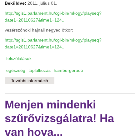
Beküldve:
2011. július 01.
http://sgis1.parlament.hu/cgi-bin/mkogy/playseq?
date1=20110627&time1=124...
vezérszónoki hajnali negyed ötkor:
http://sgis1.parlament.hu/cgi-bin/mkogy/playseq?
date1=20110627&time1=124...
felszólalások
egészség
táplálkozás
hamburgeradó
További információ
A hamburgeradó hajnali vitája tartalommal
kapcsolatosan
Menjen mindenki
szűrővizsgálatra! Ha
van hova...