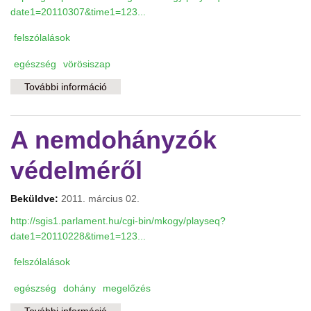
date1=20110307&time1=123...
felszólalások
egészség
vörösiszap
További információ
Felszólalás a vörösiszap-sújtotta térség
egészségkommunikációjáról tartalommal
kapcsolatosan
A nemdohányzók
védelméről
Beküldve:
2011. március 02.
http://sgis1.parlament.hu/cgi-bin/mkogy/playseq?
date1=20110228&time1=123...
felszólalások
egészség
dohány
megelőzés