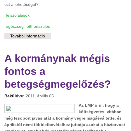
ezt a lehetőséget?
felszólalások
egészség
otthonszülés
További információ
Mikor tervezik újraszabályozni az otthonszülés
feltételeit? tartalommal kapcsolatosan
A kormánynak mégis
fontos a
betegségmegelőzés?
Beküldve:
2011. április 05.
Az LMP örül, hogy a
költségvetési vitában
még lesöpört javaslatát a kormány végre magáévá tette, és
áprilistól némi többletbevételhez juttatja azokat a háziorvosi