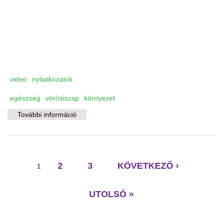
video
nyilatkozatok
egészség
vörösiszap
környezet
További információ
A devecseri egészségügyi fórumról (video)
tartalommal kapcsolatosan
Oldalak
2
3
KÖVETKEZŐ ›
1
UTOLSÓ »