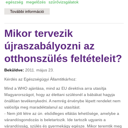
egészség
megelőzés
szűrővizsgálatok
További információ
Menjen mindenki szűrővizsgálatra! Ha van
hova... tartalommal kapcsolatosan
Mikor tervezik
újraszabályozni az
otthonszülés feltételeit?
Beküldve:
2011. május 23.
Kérdés az Egészségügyi Államtitkárhoz:
Mind a WHO ajánlása, mind az EU direktíva arra utasítja
Magyarországot, hogy az élettani szülésnél a bábákat hagyja
önállóan tevékenykedni. A nemrég érvénybe lépett rendelet nem
valósítja meg maradéktalanul az utasítást.
- Nem jött létre az ún. elsődleges ellátás lehetősége, amelybe a
várandósgondozás is beletartozik. Ide tartozik ugyanis a
várandósság, szülés és gyermekágy egésze. Mikor teremtik meg