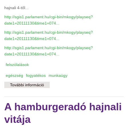
hajnali 4-től...
http://sgis1.parlament.hu/cgi-bin/mkogy/playseq?
date1=20111130&time1=074...
http://sgis1.parlament.hu/cgi-bin/mkogy/playseq?
date1=20111130&time1=074...
http://sgis1.parlament.hu/cgi-bin/mkogy/playseq?
date1=20111130&time1=074...
felszólalások
egészség
fogyatékos
munkaügy
További információ
A megváltozott munkaképességűekről szóló
törvényről tartalommal kapcsolatosan
A hamburgeradó hajnali
vitája