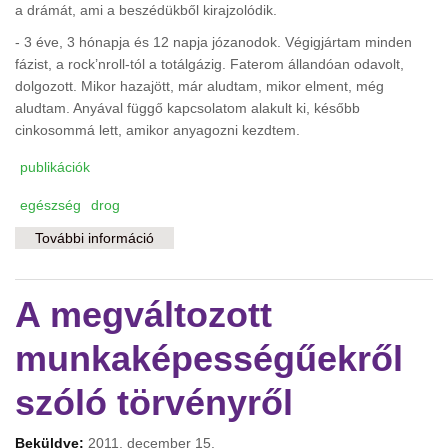
a drámát, ami a beszédükből kirajzolódik.
- 3 éve, 3 hónapja és 12 napja józanodok. Végigjártam minden
fázist, a rock’nroll-tól a totálgázig. Faterom állandóan odavolt,
dolgozott. Mikor hazajött, már aludtam, mikor elment, még
aludtam. Anyával függő kapcsolatom alakult ki, később
cinkosommá lett, amikor anyagozni kezdtem.
publikációk
egészség
drog
További információ
A rock’nroll-tól a totálgázig tartalommal
kapcsolatosan
A megváltozott
munkaképességűekről
szóló törvényről
Beküldve:
2011. december 15.