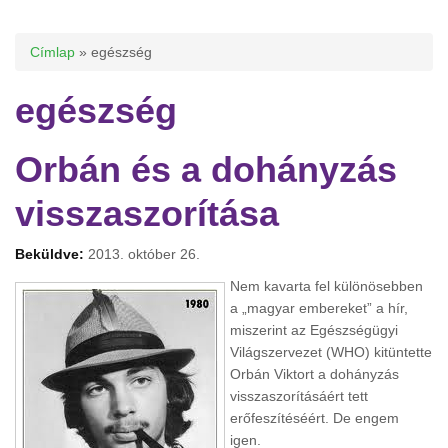
Jelenlegi hely
Címlap
» egészség
egészség
Orbán és a dohányzás
visszaszorítása
Beküldve:
2013. október 26.
Nem kavarta fel különösebben
a „magyar embereket” a hír,
miszerint az Egészségügyi
Világszervezet (WHO) kitüntette
Orbán Viktort a dohányzás
visszaszorításáért tett
erőfeszítéséért. De engem
igen.