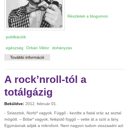
Részletek a blogomon.
publikációk
egészség
Orbán Viktor
dohányzás
További információ
Orbán és a dohányzás visszaszorítása
tartalommal kapcsolatosan
A rock’nroll-tól a
totálgázig
Beküldve:
2012. február 01.
- Sziasztok, Norbi* vagyok. Függő - kezdte a fiatal srác az asztal
mögött. – Böbe* vagyok, felépülő függő – vette át a szót a lány.
Egymásnak adják a mikrofont. Nem nagyon tudom visszaadni azt