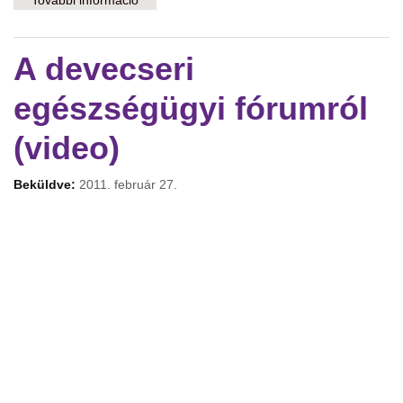
További információ
A nemdohányzók védelméről tartalommal
kapcsolatosan
A devecseri
egészségügyi fórumról
(video)
Beküldve:
2011. február 27.