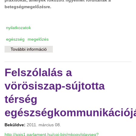
praxisokat, amelyek fokozott figyelmet fordítanak a
betegségmegelőzésre.
nyilatkozatok
egészség
megelőzés
További információ
A kormánynak mégis fontos a
betegségmegelőzés? tartalommal
kapcsolatosan
Felszólalás a
vörösiszap-sújtotta
térség
egészségkommunikációjá
Beküldve:
2011. március 08.
http://sgis1.parlament.hu/cgi-bin/mkogy/playseq?