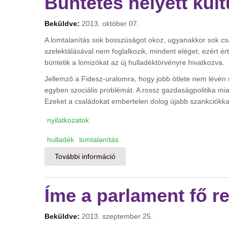
Büntetés helyett kult
Beküldve:
2013. október 07.
A lomtalanítás sok bosszúságot okoz, ugyanakkor sok csal
szelektálásával nem foglalkozik, mindent eléget, ezért ért
büntetik a lomizókat az új hulladéktörvényre hivatkozva.
Jellemző a Fidesz-uralomra, hogy jobb ötlete nem lévén
egyben szociális problémát. A rossz gazdaságpolitika mia
Ezeket a családokat embertelen dolog újabb szankciókkal
nyilatkozatok
hulladék
lomtalanítás
További információ
Büntetés helyett kulturált lomtalan
Íme a parlament fő r
Beküldve:
2013. szeptember 25.