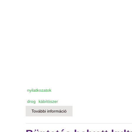
nyilatkozatok
drog
kábítószer
További információ
A kábítószeres stratégiáról vitatk