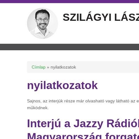
SZILÁGYI LÁS
Jelenlegi hely
Címlap
» nyilatkozatok
nyilatkozatok
Sajnos, az interjúk része már olvasható vagy látható az
működnek.
Interjú a Jazzy Rádi
Magyarország forgat