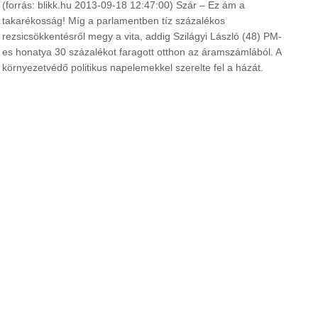
(forrás: blikk.hu 2013-09-18 12:47:00)
Szár – Ez ám a
takarékosság! Míg a parlamentben tíz százalékos
rezsicsökkentésről megy a vita, addig Szilágyi László (48) PM-
es honatya 30 százalékot faragott otthon az áramszámlából. A
környezetvédő politikus napelemekkel szerelte fel a házát.