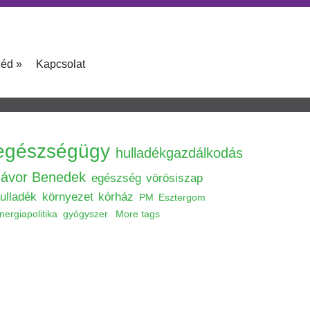
zéd
»
Kapcsolat
egészségügy
hulladékgazdálkodás
Jávor Benedek
egészség
vörösiszap
ulladék
környezet
kórház
PM
Esztergom
nergiapolitika
gyógyszer
More tags