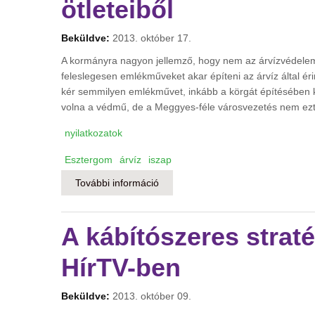
ötleteiből
Beküldve:
2013. október 17.
A kormányra nagyon jellemző, hogy nem az árvízvédelemm
feleslegesen emlékműveket akar építeni az árvíz által ér
kér semmilyen emlékművet, inkább a körgát építésében k
volna a védmű, de a Meggyes-féle városvezetés nem ezt 
nyilatkozatok
Esztergom
árvíz
iszap
További információ
Esztergom nem kér a kormány újabb
A kábítószeres straté
HírTV-ben
Beküldve:
2013. október 09.