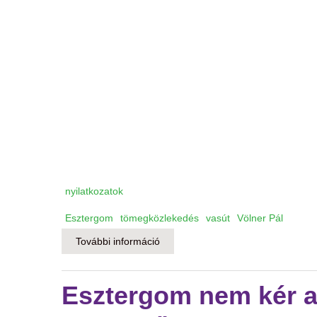
nyilatkozatok
Esztergom
tömegközlekedés
vasút
Völner Pál
További információ
Európa legdrágább vasútvonala? t
Esztergom nem kér 