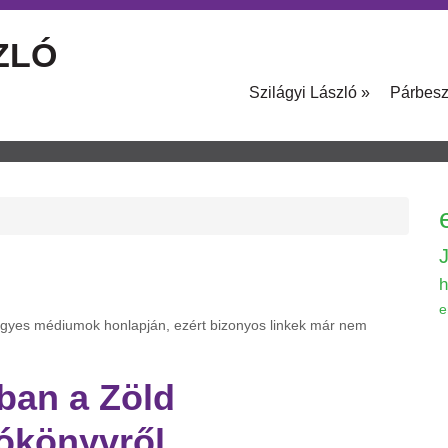
ZLÓ
Szilágyi László
»
Párbes
h
e
 egyes médiumok honlapján, ezért bizonyos linkek már nem
óban a Zöld
ókönyvről