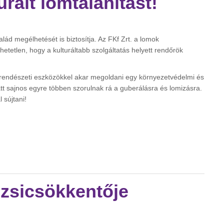
urált lomtalanítást!
ád megélhetését is biztosítja. Az FKf Zrt. a lomok
hetetlen, hogy a kulturáltabb szolgáltatás helyett rendőrök
 rendészeti eszközökkel akar megoldani egy környezetvédelmi és
tt sajnos egyre többen szorulnak rá a guberálásra és lomizásra.
 sújtani!
ítást! tartalommal kapcsolatosan
ezsicsökkentője