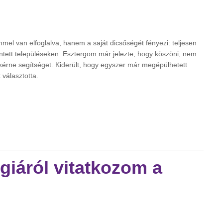
el van elfoglalva, hanem a saját dicsőségét fényezi: teljesen
intett településeken. Esztergom már jelezte, hogy köszöni, nem
érne segítséget. Kiderült, hogy egyszer már megépülhetett
választotta.
 ötleteiből tartalommal kapcsolatosan
giáról vitatkozom a