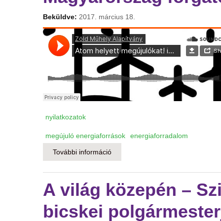
Beküldve:
2017. március 18.
nyilatkozatok
megújuló energiaforrások
energiaforradalom
További információ
Interjú a Jazzy Rádióban a Zöld M
A világ közepén – Sz
bicskei polgármesterj