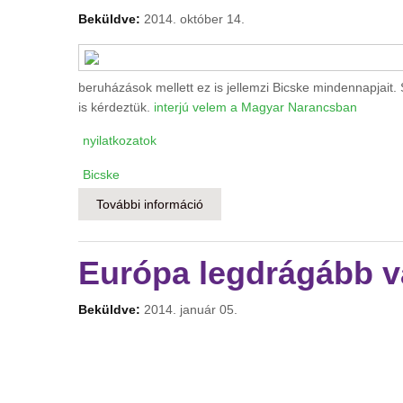
Beküldve:
2014. október 14.
beruházások mellett ez is jellemzi Bicske mindennapjait. 
is kérdeztük.
interjú velem a Magyar Narancsban
nyilatkozatok
Bicske
További információ
A világ közepén – Szilágyi László,
Európa legdrágább v
Beküldve:
2014. január 05.