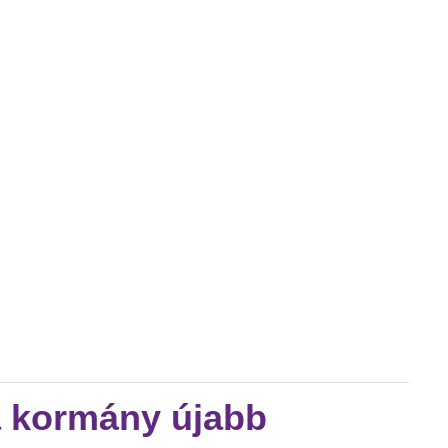
artalommal kapcsolatosan
a kormány újabb