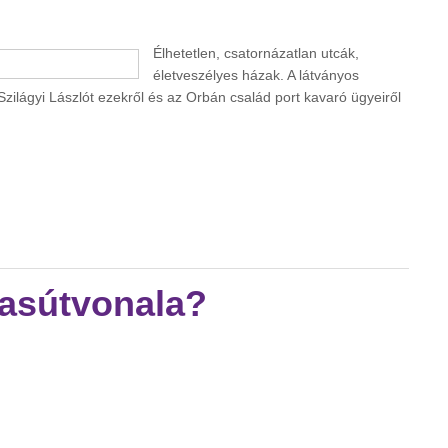
Élhetetlen, csatornázatlan utcák,
életveszélyes házak. A látványos
Szilágyi Lászlót ezekről és az Orbán család port kavaró ügyeiről
 a PM bicskei polgármesterjelöltje tartalommal kapcsolatosan
asútvonala?