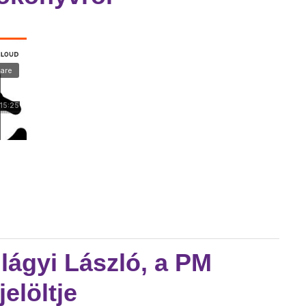
agyarország forgatókönyvről tartalommal kapcsolatosan
ilágyi László, a PM
elöltje