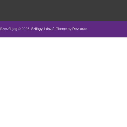
Szerzői jog © 2026,
Szilágyi László
. Theme by
Devsaran
.