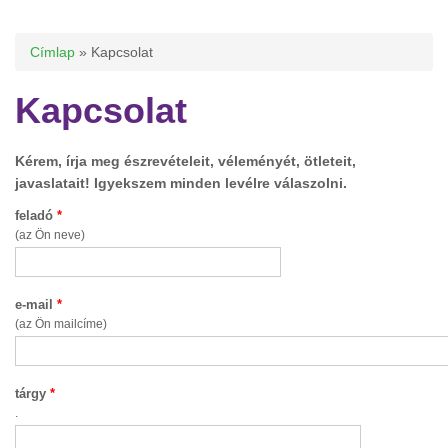
Jelenlegi hely
Címlap
» Kapcsolat
Kapcsolat
Kérem, írja meg észrevételeit, véleményét, ötleteit,
javaslatait! Igyekszem minden levélre válaszolni.
feladó
*
(az Ön neve)
e-mail
*
(az Ön mailcíme)
tárgy
*
.