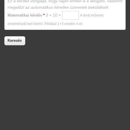
Ez a kérdés vizsgálja, hogy vajon ember-e a látogató, valamint
megelőzi az automatikus kéretlen üzenetek beküldését.
3 + 10 =
Matematikai kérdés
*
A fenti művelet
eredményét kell beírni. Például 1+3 esetén 4-et.