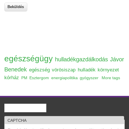
egészségügy
hulladékgazdálkodás
Jávor
Benedek
egészség
vörösiszap
hulladék
környezet
kórház
PM
Esztergom
energiapolitika
gyógyszer
More tags
Keresés
Keresés űrlap
CAPTCHA