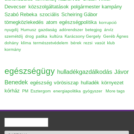
Devecser
közszolgáltatások
polgármester kampány
Szabó Rebeka
szociális
Scheiring Gábor
tömegközlekedés
atom
egészségpolitika
korrupció
nyugdíj
Humusz
gazdaság
adórendszer
betegjog
árvíz
szemétdíj
drog
patika
kultúra
Karácsony Gergely
Geréb Ágnes
dohány
klíma
természetvédelem
bérek
rezsi
vasút
klub
kormány
egészségügy
hulladékgazdálkodás
Jávor
Benedek
egészség
vörösiszap
hulladék
környezet
kórház
PM
Esztergom
energiapolitika
gyógyszer
More tags
Keresés
Keresés űrlap