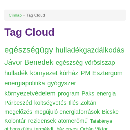
Jelenlegi hely
Címlap
» Tag Cloud
Tag Cloud
egészségügy
hulladékgazdálkodás
Jávor Benedek
egészség
vörösiszap
hulladék
környezet
kórház
PM
Esztergom
energiapolitika
gyógyszer
környezetvédelem
program
Paks
energia
Párbeszéd
költségvetés
Illés Zoltán
megelőzés
megújuló energiaforrások
Bicske
Kolontár
rezidensek
atomerőmű
Tatabánya
otthonszülés
termékdíj
háziorvos
Orbán Viktor