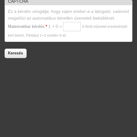
CAPTCHA
Ez a kérdés vizsgálja, hogy vajon ember-e a látogató, valamint
megelőzi az automatikus kéretlen üzenetek beküldését.
1 + 0 =
Matematikai kérdés
*
A fenti művelet eredményét
kell beírni. Például 1+3 esetén 4-et.