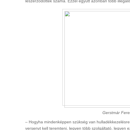
leszerződöttek száma. Ezzel együtt azonban több illegális
Gerstmár Feren
– Hogyha mindenképpen szükség van hulladékkezelésre, 
versenyt kell teremteni, legyen több szolgáltató, legyen 