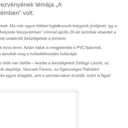
ndezvényének témája „A
émben” volt.
elt. Ma már egyre többet foglalkozunk bolygónk jövőjével, így a
helyzete Veszprémben” címmel április 20-án tartottak vitaestet a
tt szakértők beszélgettek a témáról.
 hova tenni. Aztán náluk is megjelentek a PVC flakonok,
tanulták meg a hulladékkezelés kultúráját.
 több van belőle – kezdte a beszélgetést Szilágyi László, az
k alapítója. Vancsek Ferenc, az Egészséges Palotáért
és egyre drágább, ami a pénztárcákon érződik, ezért is figyel