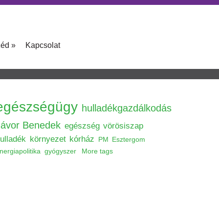
zéd
»
Kapcsolat
egészségügy
hulladékgazdálkodás
Jávor Benedek
egészség
vörösiszap
ulladék
környezet
kórház
PM
Esztergom
nergiapolitika
gyógyszer
More tags