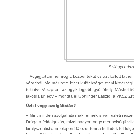
Szilágyi Lás
– Végigjártam nemrég a központokat és azt kellett látnom
városból. Ma már nem lehet különbséget tenni kistérségi 
tekintve Veszprém az egyik legjobb gyűjtőhely. Máshol 5
lakosra jut egy – mondta el Göttlinger László, a VKSZ Zrt
Üzlet vagy szolgáltatás?
– Mint minden szolgáltatásnak, ennek is van üzleti része. 
Drága a feldolgozás, mivel nagyon nagy mennyiségű vil
királyszentistváni telepen 80 ezer tonna hulladék feldolg