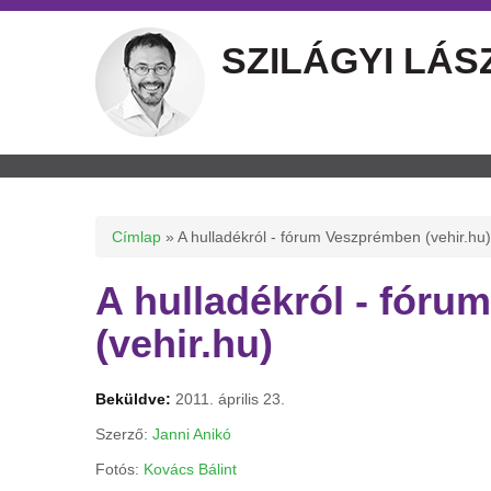
SZILÁGYI LÁS
Jelenlegi hely
Címlap
» A hulladékról - fórum Veszprémben (vehir.hu)
A hulladékról - fór
(vehir.hu)
Beküldve:
2011. április 23.
Szerző:
Janni Anikó
Fotós:
Kovács Bálint