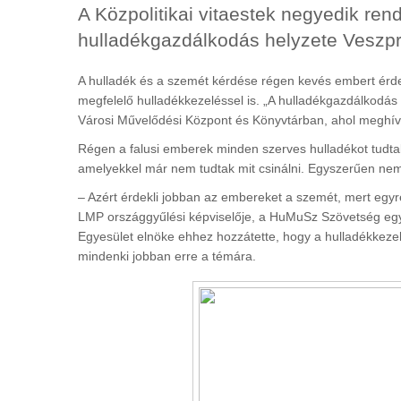
A Közpolitikai vitaestek negyedik re
hulladékgazdálkodás helyzete Veszpr
A hulladék és a szemét kérdése régen kevés embert érdek
megfelelő hulladékkezeléssel is. „A hulladékgazdálkodás 
Városi Művelődési Központ és Könyvtárban, ahol meghívo
Régen a falusi emberek minden szerves hulladékot tudtak
amelyekkel már nem tudtak mit csinálni. Egyszerűen nem 
– Azért érdekli jobban az embereket a szemét, mert egyre
LMP országgyűlési képviselője, a HuMuSz Szövetség egyi
Egyesület elnöke ehhez hozzátette, hogy a hulladékkezel
mindenki jobban erre a témára.