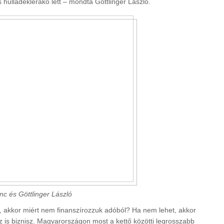
 hulladéklerakó lett – mondta Göttlinger László.
c és Göttlinger László
akkor miért nem finanszírozzuk adóból? Ha nem lehet, akkor
ez is biznisz. Magyarországon most a kettő közötti legrosszabb