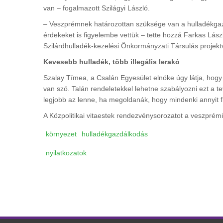
van – fogalmazott Szilágyi László.
– Veszprémnek határozottan szüksége van a hulladékgazd
érdekeket is figyelembe vettük – tette hozzá Farkas Lász
Szilárdhulladék-kezelési Önkormányzati Társulás projekt
Kevesebb hulladék, több illegális lerakó
Szalay Tímea, a Csalán Egyesület elnöke úgy látja, hogy
van szó. Talán rendeletekkel lehetne szabályozni ezt a t
legjobb az lenne, ha megoldanák, hogy mindenki annyit 
A Közpolitikai vitaestek rendezvénysorozatot a veszprém
környezet
hulladékgazdálkodás
nyilatkozatok