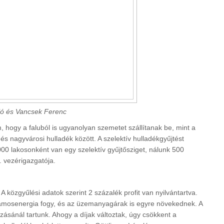
zló és Vancsek Ferenc
, hogy a faluból is ugyanolyan szemetet szállítanak be, mint a
és nagyvárosi hulladék között. A szelektív hulladékgyűjtést
000 lakosonként van egy szelektív gyűjtősziget, nálunk 500
. vezérigazgatója.
A közgyűlési adatok szerint 2 százalék profit van nyilvántartva.
lamosenergia fogy, és az üzemanyagárak is egyre növekednek. A
ozásánál tartunk. Ahogy a díjak változtak, úgy csökkent a