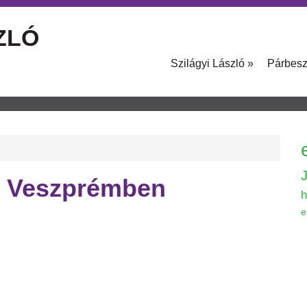
ZLÓ
Szilágyi László
»
Párbes
um Veszprémben
h
e