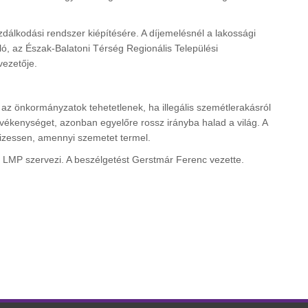
álkodási rendszer kiépítésére. A díjemelésnél a lakossági
ló, az Észak-Balatoni Térség Regionális Települési
vezetője.
 az önkormányzatok tehetetlenek, ha illegális szemétlerakásról
evékenységet, azonban egyelőre rossz irányba halad a világ. A
fizessen, amennyi szemetet termel.
i LMP szervezi. A beszélgetést Gerstmár Ferenc vezette.