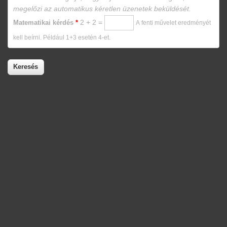
megelőzi az automatikus kéretlen üzenetek beküldését.
2 + 2 =
Matematikai kérdés
*
A fenti művelet eredményét
kell beírni. Például 1+3 esetén 4-et.