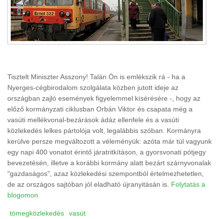
Tisztelt Miniszter Asszony! Talán Ön is emlékszik rá - ha a
Nyerges-cégbirodalom szolgálata közben jutott ideje az
országban zajló események figyelemmel kísérésére -, hogy az
előző kormányzati ciklusban Orbán Viktor és csapata még a
vasúti mellékvonal-bezárások ádáz ellenfele és a vasúti
közlekedés lelkes pártolója volt, legalábbis szóban. Kormányra
kerülve persze megváltozott a véleményük: azóta már túl vagyunk
egy napi 400 vonatot érintő járatritkításon, a gyorsvonati pótjegy
bevezetésén, illetve a korábbi kormány alatt bezárt szárnyvonalak
"gazdaságos", azaz közlekedési szempontból értelmezhetetlen,
de az országos sajtóban jól eladható újranyitásán is.
Folytatás a
blogomon
tömegközlekedés
vasút