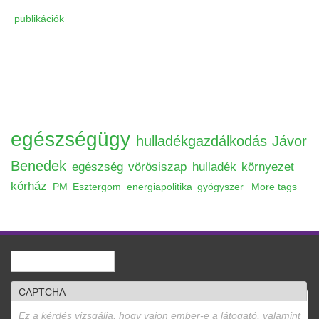
publikációk
egészségügy
hulladékgazdálkodás
Jávor
Benedek
egészség
vörösiszap
hulladék
környezet
kórház
PM
Esztergom
energiapolitika
gyógyszer
More tags
Keresés
Keresés űrlap
CAPTCHA
Ez a kérdés vizsgálja, hogy vajon ember-e a látogató, valamint