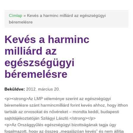
Jelenlegi hely
Címlap
» Kevés a harminc milliárd az egészségügyi
béremelésre
Kevés a harminc
milliárd az
egészségügyi
béremelésre
Beküldve:
2012. március 20.
<p><strong>Az LMP véleménye szerint az egészségügyi
béremelésre szánt harmincmilliárd forint kevés ahhoz, hogy itthon
tartsák az orvosokat és nővéreket – mondta keddi, budapesti
sajtótájékoztatóján Szilágyi László.</strong></p>
<p>Az Országgyűlés egészségügyi bizottságának tagja úgy
fogalmazott, hogy az összeg „megalázóan kevés” és nem állítja