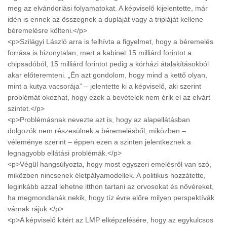
meg az elvándorlási folyamatokat. A képviselő kijelentette, már
idén is ennek az összegnek a dupláját vagy a tripláját kellene
béremelésre költeni.</p>
<p>Szilágyi László arra is felhívta a figyelmet, hogy a béremelés
forrása is bizonytalan, mert a kabinet 15 milliárd forintot a
chipsadóból, 15 milliárd forintot pedig a kórházi átalakításokból
akar előteremteni. „Én azt gondolom, hogy mind a kettő olyan,
mint a kutya vacsorája” – jelentette ki a képviselő, aki szerint
problémát okozhat, hogy ezek a bevételek nem érik el az elvárt
szintet.</p>
<p>Problémásnak nevezte azt is, hogy az alapellátásban
dolgozók nem részesülnek a béremelésből, miközben –
véleménye szerint – éppen ezen a szinten jelentkeznek a
legnagyobb ellátási problémák.</p>
<p>Végül hangsúlyozta, hogy most egyszeri emelésről van szó,
miközben nincsenek életpályamodellek. A politikus hozzátette,
leginkább azzal lehetne itthon tartani az orvosokat és nővéreket,
ha megmondanák nekik, hogy tíz évre előre milyen perspektívák
várnak rájuk.</p>
<p>A képviselő kitért az LMP elképzelésére, hogy az egykulcsos