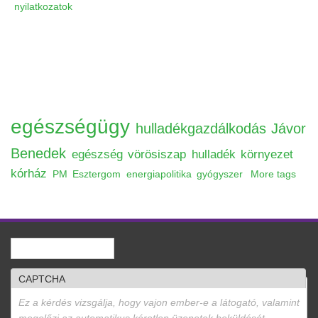
nyilatkozatok
egészségügy
hulladékgazdálkodás
Jávor
Benedek
egészség
vörösiszap
hulladék
környezet
kórház
PM
Esztergom
energiapolitika
gyógyszer
More tags
Keresés
Keresés űrlap
CAPTCHA
Ez a kérdés vizsgálja, hogy vajon ember-e a látogató, valamint