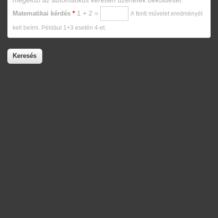
megelőzi az automatikus kéretlen üzenetek beküldését.
1 + 2 =
Matematikai kérdés
*
A fenti művelet eredményét
kell beírni. Például 1+3 esetén 4-et.