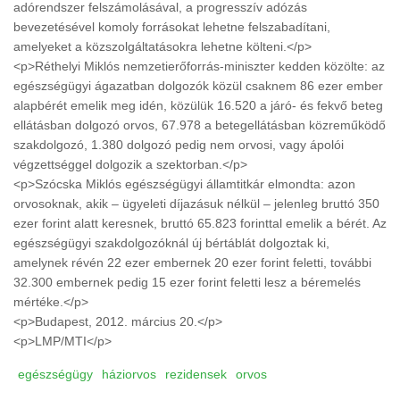
adórendszer felszámolásával, a progresszív adózás
bevezetésével komoly forrásokat lehetne felszabadítani,
amelyeket a közszolgáltatásokra lehetne költeni.</p>
<p>Réthelyi Miklós nemzetierőforrás-miniszter kedden közölte: az
egészségügyi ágazatban dolgozók közül csaknem 86 ezer ember
alapbérét emelik meg idén, közülük 16.520 a járó- és fekvő beteg
ellátásban dolgozó orvos, 67.978 a betegellátásban közreműködő
szakdolgozó, 1.380 dolgozó pedig nem orvosi, vagy ápolói
végzettséggel dolgozik a szektorban.</p>
<p>Szócska Miklós egészségügyi államtitkár elmondta: azon
orvosoknak, akik – ügyeleti díjazásuk nélkül – jelenleg bruttó 350
ezer forint alatt keresnek, bruttó 65.823 forinttal emelik a bérét. Az
egészségügyi szakdolgozóknál új bértáblát dolgoztak ki,
amelynek révén 22 ezer embernek 20 ezer forint feletti, további
32.300 embernek pedig 15 ezer forint feletti lesz a béremelés
mértéke.</p>
<p>Budapest, 2012. március 20.</p>
<p>LMP/MTI</p>
egészségügy
háziorvos
rezidensek
orvos