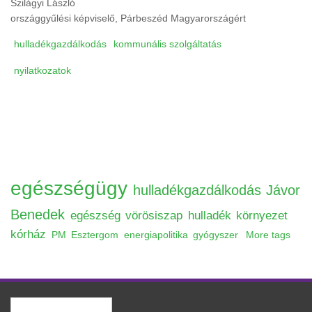
Szilágyi László
országgyűlési képviselő, Párbeszéd Magyarországért
hulladékgazdálkodás
kommunális szolgáltatás
nyilatkozatok
egészségügy
hulladékgazdálkodás
Jávor
Benedek
egészség
vörösiszap
hulladék
környezet
kórház
PM
Esztergom
energiapolitika
gyógyszer
More tags
Keresés
Keresés űrlap