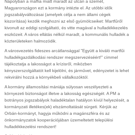
Nápolyban a maffia miatt maradt az utcán a szemét,
Magyarországon ezt a kormány intézte el. Az utóbbi idők
jogszabályváltozásai (amelyek célja a nem állami cégek
kiszorítása) kezdik meghozni az első gyümölcseiket: Martfűről
kivonult az eddigi szolgáltató, és vitte magával a hulladékkezelés
eszközeit. A város ellátás nélkül maradt, a kommunális hulladék a
közterületeken halmozódik.
A városvezetés fideszes arcátlansággal "Együtt a kiváló martfűi
hulladékgazdálkodási rendszer megszervezéséért!" címmel
tájékoztatja a lakosságot a krízisről, miközben
kényszerszolgáltatót kell kijelölni, és járművet, edényzetet is lehet
rekvirálni hozzá a környékbeli vállalkozóktól.
A kormány államosítási mániája súlyosan veszélyezteti a
környezeti biztonságot illetve a lakosság egészségét. A PM a
botrányos jogszabályok haladéktalan hatályon kívül helyezését, a
kormányzati illetékes(ek) elszámoltatását sürgeti. Kérjük az
Orbán-kormányt, hagyja működni a magánszféra és az
önkormányzatok kooperációjában üzemeltetett települési
hulladékkezelési rendszert!