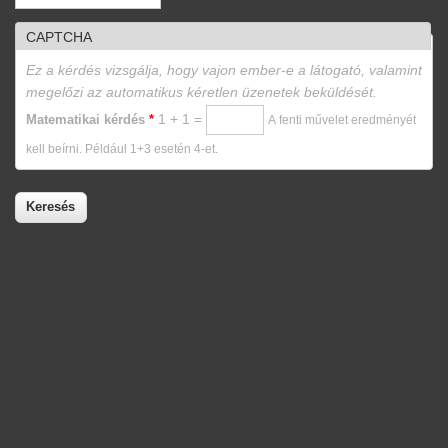
CAPTCHA
Ez a kérdés vizsgálja, hogy vajon ember-e a látogató, valamint
megelőzi az automatikus kéretlen üzenetek beküldését.
1 + 1 =
Matematikai kérdés
*
A fenti művelet eredményét
kell beírni. Például 1+3 esetén 4-et.