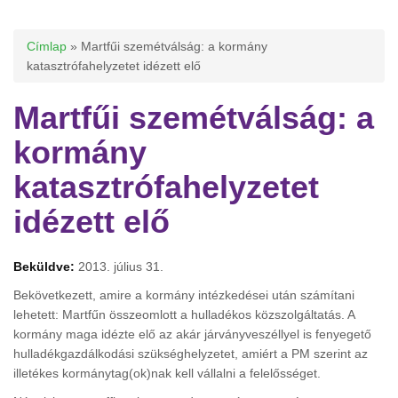
Jelenlegi hely
Címlap
» Martfűi szemétválság: a kormány
katasztrófahelyzetet idézett elő
Martfűi szemétválság: a
kormány
katasztrófahelyzetet
idézett elő
Beküldve:
2013. július 31.
Bekövetkezett, amire a kormány intézkedései után számítani
lehetett: Martfűn összeomlott a hulladékos közszolgáltatás. A
kormány maga idézte elő az akár járványveszéllyel is fenyegető
hulladékgazdálkodási szükséghelyzetet, amiért a PM szerint az
illetékes kormánytag(ok)nak kell vállalni a felelősséget.