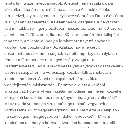
fémtartalmú szennyezőanyagok. A létesítmény északi oldala
közvetlenül határos az élő Dunával, illetve Almásfüzitő lakott
területeivel, így a folyamat a helyi lakosságot és a Duna élővilágát
is súlyosan veszélyezteti. A Greenpeace vizsgálata a helyszínen
vett mintákban a higany esetében hússzoros, arzénnál 60-szoros,
alumíniumnál 70-szeres, fluornál 30-szoros határérték-túllépést
tapasztalt, ami cáfolja, hogy a lerakott szennyező anyagok
valóban komposztálódnak. Az Átlátszó.hu-ra felkerült
dokumentumok szerint a cégnek kiadott engedéy szabálytalan
(emiatt a Greenpeace már ügyészségi vizsgálatot
kezdeményezett), és a lerakott veszélyes anyagokat összekeverik
a vörösiszappal, ami a vörösiszap későbbi felhasználását is
lehetetlenné teszi. A fentiek alapján azt kérdezzük a
vidékfejlesztési minisztertől: - Fenntartja-e azt a korábbi
álláspontját, hogy a VII-es kazetta működése nem jelent közvetlen
környezeti kockázatot, és nem igényel hatósági beavatkozást? -
Mi az akadálya, hogy a szakhatóságok mintát vegyenek a
környezetbe kijutó vegyianyagokból, és a mért értékek alapján -
ha szükséges - megtegyék az indokolt lépéseket? - Miként
lehetséges az, hogy a környezetvédelmi hatóság nem írja elő