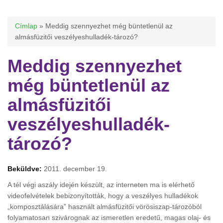
Jelenlegi hely
Címlap
» Meddig szennyezhet még büntetlenül az
almásfüzitői veszélyeshulladék-tározó?
Meddig szennyezhet
még büntetlenül az
almásfüzitői
veszélyeshulladék-
tározó?
Beküldve:
2011. december 19.
A tél végi aszály idején készült, az interneten ma is elérhető
videofelvételek bebizonyították, hogy a veszélyes hulladékok
„komposztálására” használt almásfüzitői vörösiszap-tározóból
folyamatosan szivárognak az ismeretlen eredetű, magas olaj- és