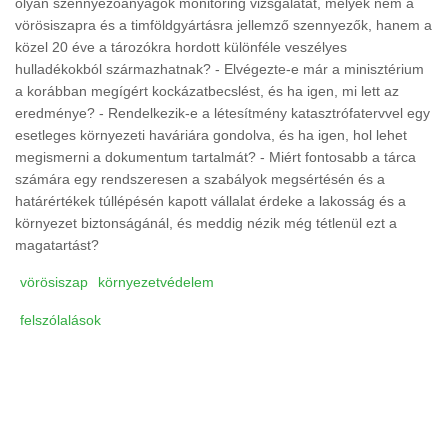
olyan szennyezőanyagok monitoring vizsgálatát, melyek nem a
vörösiszapra és a timföldgyártásra jellemző szennyezők, hanem a
közel 20 éve a tározókra hordott különféle veszélyes
hulladékokból származhatnak? - Elvégezte-e már a minisztérium
a korábban megígért kockázatbecslést, és ha igen, mi lett az
eredménye? - Rendelkezik-e a létesítmény katasztrófatervvel egy
esetleges környezeti haváriára gondolva, és ha igen, hol lehet
megismerni a dokumentum tartalmát? - Miért fontosabb a tárca
számára egy rendszeresen a szabályok megsértésén és a
határértékek túllépésén kapott vállalat érdeke a lakosság és a
környezet biztonságánál, és meddig nézik még tétlenül ezt a
magatartást?
vörösiszap
környezetvédelem
felszólalások