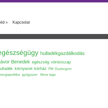
zéd
»
Kapcsolat
egészségügy
hulladékgazdálkodás
Jávor Benedek
egészség
vörösiszap
ulladék
környezet
kórház
PM
Esztergom
nergiapolitika
gyógyszer
More tags