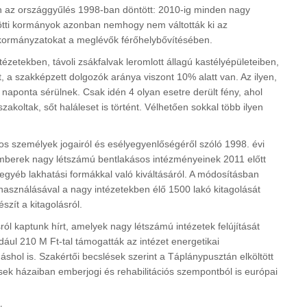
n az országgyűlés 1998-ban döntött: 2010-ig minden nagy
özötti kormányok azonban nemhogy nem váltották ki az
önkormányzatokat a meglévők férőhelybővítésében.
zetekben, távoli zsákfalvak leromlott állagú kastélyépületeiben,
 a szakképzett dolgozók aránya viszont 10% alatt van. Az ilyen,
 naponta sérülnek. Csak idén 4 olyan esetre derült fény, ahol
akoltak, sőt haláleset is történt. Vélhetően sokkal több ilyen
s személyek jogairól és esélyegyenlőségéről szóló 1998. évi
emberek nagy létszámú bentlakásos intézményeinek 2011 előtt
 egyéb lakhatási formákkal való kiváltásáról. A módosításban
lhasználásával a nagy intézetekben élő 1500 lakó kitagolását
zít a kitagolásról.
l kaptunk hírt, amelyek nagy létszámú intézetek felújítását
l 210 M Ft-tal támogatták az intézet energetikai
shol is. Szakértői becslések szerint a Táplánypusztán elköltött
ések házaiban emberjogi és rehabilitációs szempontból is európai