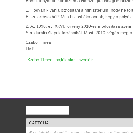
Ennek fényében kérdezem a Nemzetgazdasági Miniszter
1. Hogyan kívánja biztosítani a minisztérium, hogy ne t
EU-s forrásokból? Mi a biztosítéka annak, hogy a pályá
2. Az 1998. évi XXVI. törvény 2010-es módosítása szerint
Strukturális Alapok forrásaiból. Most, 2010. végén még a 
Szabó Tímea
LMP
Szabó Tímea
hajléktalan
szociális
Keresés
Keresés űrlap
CAPTCHA
Ez a kérdés vizsgálja, hogy vajon ember-e a látogató, 