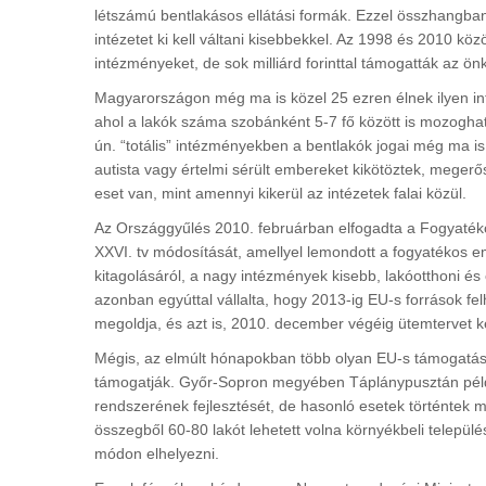
létszámú bentlakásos ellátási formák. Ezzel összhangba
intézetet ki kell váltani kisebbekkel. Az 1998 és 2010 k
intézményeket, de sok milliárd forinttal támogatták az 
Magyarországon még ma is közel 25 ezren élnek ilyen inté
ahol a lakók száma szobánként 5-7 fő között is mozoghat,
ún. “totális” intézményekben a bentlakók jogai még ma is
autista vagy értelmi sérült embereket kikötöztek, megerősz
eset van, mint amennyi kikerül az intézetek falai közül.
Az Országgyűlés 2010. februárban elfogadta a Fogyatéko
XXVI. tv módosítását, amellyel lemondott a fogyatékos 
kitagolásáról, a nagy intézmények kisebb, lakóotthoni és
azonban egyúttal vállalta, hogy 2013-ig EU-s források fe
megoldja, és azt is, 2010. december végéig ütemtervet kés
Mégis, az elmúlt hónapokban több olyan EU-s támogatásró
támogatják. Győr-Sopron megyében Táplánypusztán példáu
rendszerének fejlesztését, de hasonló esetek történtek má
összegből 60-80 lakót lehetett volna környékbeli települ
módon elhelyezni.