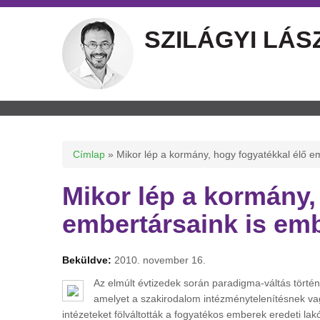
SZILÁGYI LÁS
Jelenlegi hely
Címlap
» Mikor lép a kormány, hogy fogyatékkal élő em
Mikor lép a kormány,
embertársaink is emb
Beküldve:
2010. november 16.
Az elmúlt évtizedek során paradigma-váltás tört
amelyet a szakirodalom intézménytelenítésnek va
intézeteket fölváltották a fogyatékos emberek eredeti l