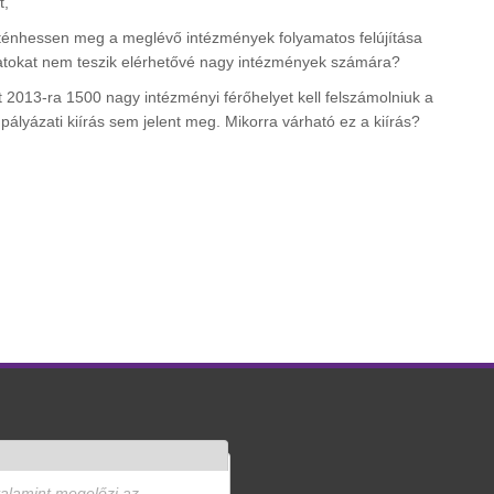
t,
örténhessen meg a meglévő intézmények folyamatos felújítása
zatokat nem teszik elérhetővé nagy intézmények számára?
 2013-ra 1500 nagy intézményi férőhelyet kell felszámolniuk a
pályázati kiírás sem jelent meg. Mikorra várható ez a kiírás?
valamint megelőzi az