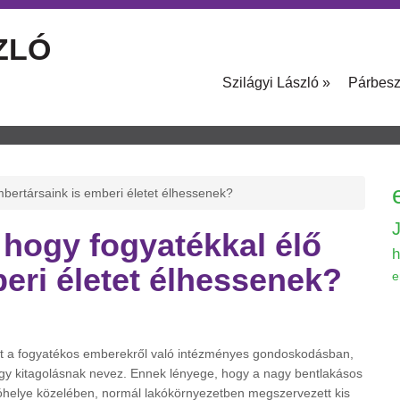
ZLÓ
Szilágyi László
»
Párbes
bertársaink is emberi életet élhessenek?
 hogy fogyatékkal élő
h
eri életet élhessenek?
e
ént a fogyatékos emberekről való intézményes gondoskodásban,
gy kitagolásnak nevez. Ennek lényege, hogy a nagy bentlakásos
akóhelye közelében, normál lakókörnyezetben megszervezett kis