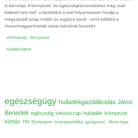
is károsítja. A környezet- és egészségkárosodáshoz még csak
baleset sem kell: a tárolókból a szél folyamatosan hordja a
megszáradt iszap irritáló és sugárzó porát - erről például a
mosonmagyaróváriak sokat tudnának beszélni.
vörösiszap
környezet
nyilatkozatok
egészségügy
hulladékgazdálkodás
Jávor
Benedek
egészség
vörösiszap
hulladék
környezet
kórház
PM
Esztergom
energiapolitika
gyógyszer
More tags