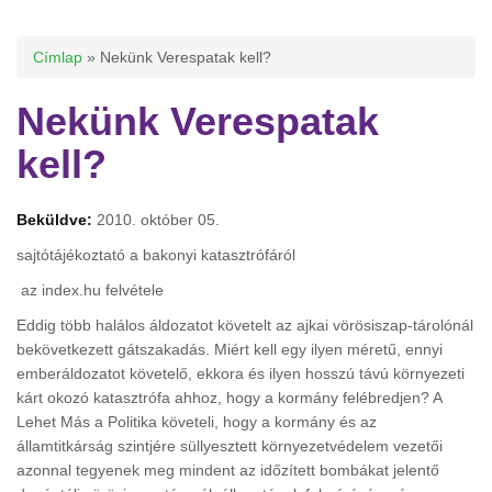
Jelenlegi hely
Címlap
» Nekünk Verespatak kell?
Nekünk Verespatak
kell?
Beküldve:
2010. október 05.
sajtótájékoztató a bakonyi katasztrófáról
az index.hu felvétele
Eddig több halálos áldozatot követelt az ajkai vörösiszap-tárolónál
bekövetkezett gátszakadás. Miért kell egy ilyen méretű, ennyi
emberáldozatot követelő, ekkora és ilyen hosszú távú környezeti
kárt okozó katasztrófa ahhoz, hogy a kormány felébredjen? A
Lehet Más a Politika követeli, hogy a kormány és az
államtitkárság szintjére süllyesztett környezetvédelem vezetői
azonnal tegyenek meg mindent az időzített bombákat jelentő