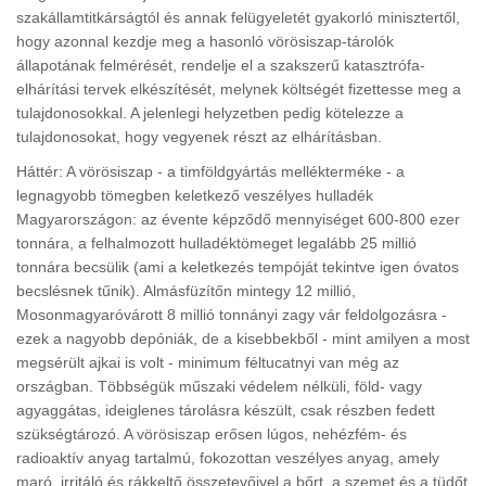
szakállamtitkárságtól és annak felügyeletét gyakorló minisztertől,
hogy azonnal kezdje meg a hasonló vörösiszap-tárolók
állapotának felmérését, rendelje el a szakszerű katasztrófa-
elhárítási tervek elkészítését, melynek költségét fizettesse meg a
tulajdonosokkal. A jelenlegi helyzetben pedig kötelezze a
tulajdonosokat, hogy vegyenek részt az elhárításban.
Háttér: A vörösiszap - a timföldgyártás mellékterméke - a
legnagyobb tömegben keletkező veszélyes hulladék
Magyarországon: az évente képződő mennyiséget 600-800 ezer
tonnára, a felhalmozott hulladéktömeget legalább 25 millió
tonnára becsülik (ami a keletkezés tempóját tekintve igen óvatos
becslésnek tűnik). Almásfüzítőn mintegy 12 millió,
Mosonmagyaróvárott 8 millió tonnányi zagy vár feldolgozásra -
ezek a nagyobb depóniák, de a kisebbekből - mint amilyen a most
megsérült ajkai is volt - minimum féltucatnyi van még az
országban. Többségük műszaki védelem nélküli, föld- vagy
agyaggátas, ideiglenes tárolásra készült, csak részben fedett
szükségtározó. A vörösiszap erősen lúgos, nehézfém- és
radioaktív anyag tartalmú, fokozottan veszélyes anyag, amely
maró, irritáló és rákkeltő összetevőivel a bőrt, a szemet és a tüdőt