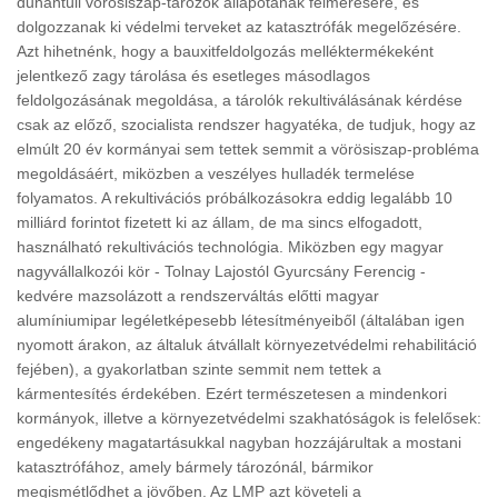
dunántúli vörösiszap-tározók állapotának felmérésére, és
dolgozzanak ki védelmi terveket az katasztrófák megelőzésére.
Azt hihetnénk, hogy a bauxitfeldolgozás melléktermékeként
jelentkező zagy tárolása és esetleges másodlagos
feldolgozásának megoldása, a tárolók rekultiválásának kérdése
csak az előző, szocialista rendszer hagyatéka, de tudjuk, hogy az
elmúlt 20 év kormányai sem tettek semmit a vörösiszap-probléma
megoldásáért, miközben a veszélyes hulladék termelése
folyamatos. A rekultivációs próbálkozásokra eddig legalább 10
milliárd forintot fizetett ki az állam, de ma sincs elfogadott,
használható rekultivációs technológia. Miközben egy magyar
nagyvállalkozói kör - Tolnay Lajostól Gyurcsány Ferencig -
kedvére mazsolázott a rendszerváltás előtti magyar
alumíniumipar legéletképesebb létesítményeiből (általában igen
nyomott árakon, az általuk átvállalt környezetvédelmi rehabilitáció
fejében), a gyakorlatban szinte semmit nem tettek a
kármentesítés érdekében. Ezért természetesen a mindenkori
kormányok, illetve a környezetvédelmi szakhatóságok is felelősek:
engedékeny magatartásukkal nagyban hozzájárultak a mostani
katasztrófához, amely bármely tározónál, bármikor
megismétlődhet a jövőben. Az LMP azt követeli a