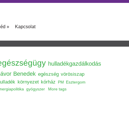
zéd
»
Kapcsolat
egészségügy
hulladékgazdálkodás
Jávor Benedek
egészség
vörösiszap
ulladék
környezet
kórház
PM
Esztergom
nergiapolitika
gyógyszer
More tags