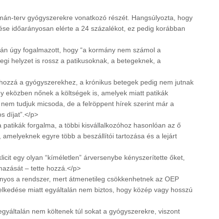
lmán-terv gyógyszerekre vonatkozó részét. Hangsúlyozta, hogy
tése időarányosan elérte a 24 százalékot, ez pedig korábban
csán úgy fogalmazott, hogy “a kormány nem számol a
egi helyzet is rossz a patikusoknak, a betegeknek, a
ozzá a gyógyszerekhez, a krónikus betegek pedig nem jutnak
 eközben nőnek a költségek is, amelyek miatt patikák
 nem tudjuk micsoda, de a felröppent hírek szerint már a
s díjat”.</p>
 patikák forgalma, a többi kisvállalkozóhoz hasonlóan az ő
k, amelyeknek egyre több a beszállítói tartozása és a lejárt
cit egy olyan “kíméletlen” árversenybe kényszerítette őket,
mazását – tette hozzá.</p>
trányos a rendszer, mert átmenetileg csökkenhetnek az OEP
melkedése miatt egyáltalán nem biztos, hogy közép vagy hosszú
általán nem költenek túl sokat a gyógyszerekre, viszont