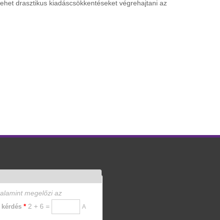
het drasztikus kiadáscsökkentéseket végrehajtani az
valamint megelőzi az
2 + 6 =
i kérdés
*
A