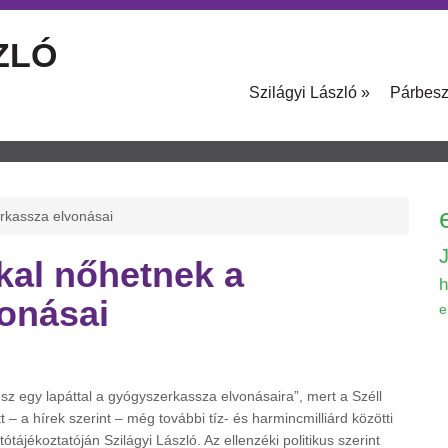
ZLÓ
Szilágyi László
»
Párbes
erkassza elvonásai
kkal nőhetnek a
h
onásai
e
z egy lapáttal a gyógyszerkassza elvonásaira”, mert a Széll
t – a hírek szerint – még további tíz- és harmincmilliárd közötti
tájékoztatóján Szilágyi László. Az ellenzéki politikus szerint