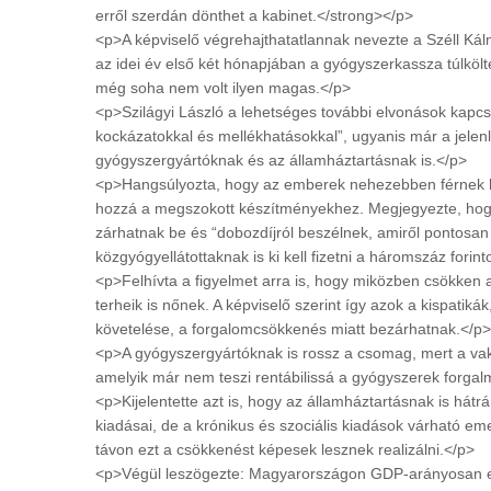
erről szerdán dönthet a kabinet.</strong></p>
<p>A képviselő végrehajthatatlannak nevezte a Széll Ká
az idei év első két hónapjában a gyógyszerkassza túlköl
még soha nem volt ilyen magas.</p>
<p>Szilágyi László a lehetséges további elvonások kap
kockázatokkal és mellékhatásokkal”, ugyanis már a jelenl
gyógyszergyártóknak és az államháztartásnak is.</p>
<p>Hangsúlyozta, hogy az emberek nehezebben férnek h
hozzá a megszokott készítményekhez. Megjegyezte, hogy
zárhatnak be és “dobozdíjról beszélnek, amiről pontosan
közgyógyellátottaknak is ki kell fizetni a háromszáz forinto
<p>Felhívta a figyelmet arra is, hogy miközben csökken a
terheik is nőnek. A képviselő szerint így azok a kispatiká
követelése, a forgalomcsökkenés miatt bezárhatnak.</p>
<p>A gyógyszergyártóknak is rossz a csomag, mert a vakli
amelyik már nem teszi rentábilissá a gyógyszerek forgal
<p>Kijelentette azt is, hogy az államháztartásnak is há
kiadásai, de a krónikus és szociális kiadások várható e
távon ezt a csökkenést képesek lesznek realizálni.</p>
<p>Végül leszögezte: Magyarországon GDP-arányosan egy