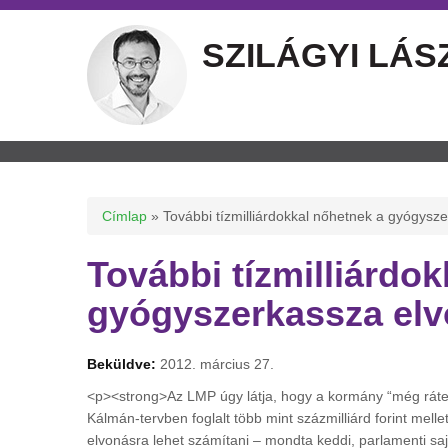
SZILÁGYI LÁS
Jelenlegi hely
Címlap
» További tízmilliárdokkal nőhetnek a gyógysz
További tízmilliárdo
gyógyszerkassza elv
Beküldve:
2012. március 27.
<p><strong>Az LMP úgy látja, hogy a kormány “még rátes
Kálmán-tervben foglalt több mint százmilliárd forint mellet
elvonásra lehet számítani – mondta keddi, parlamenti sajtó