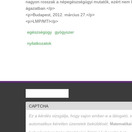
nagyon rosszak a népegészségügyi mutatók, ezért nem le
ágazatban.</p>
<p>Budapest, 2012. március 27.</p>
<p>LMP/MTI</p>
egészségügy
gyógyszer
nyilatkozatok
Keresés
Keresés űrlap
CAPTCHA
Ez a kérdés vizsgálja, hogy vajon ember-e a látogató, 
automatikus kéretlen üzenetek beküldését.
Matematika