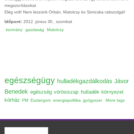
megszorításokat.
Elég volt! Nem leszünk Orbán, Matolcsy és Simicska rabszolgái!
Időpont:
2012. június 30., szombat
kormány
gazdaság
Matolcsy
egészségügy
hulladékgazdálkodás
Jávor
Benedek
egészség
vörösiszap
hulladék
környezet
kórház
PM
Esztergom
energiapolitika
gyógyszer
More tags
Keresés
Keresés űrlap