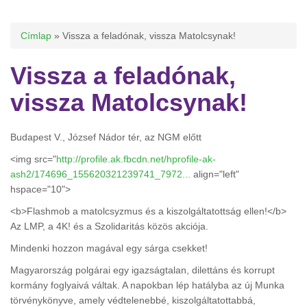
Jelenlegi hely
Címlap
» Vissza a feladónak, vissza Matolcsynak!
Vissza a feladónak,
vissza Matolcsynak!
Budapest V., József Nádor tér, az NGM előtt
<img src="
http://profile.ak.fbcdn.net/hprofile-ak-
ash2/174696_155620321239741_7972...
align="left"
hspace="10">
<b>Flashmob a matolcsyzmus és a kiszolgáltatottság ellen!</b>
Az LMP, a 4K! és a Szolidaritás közös akciója.
Mindenki hozzon magával egy sárga csekket!
Magyarország polgárai egy igazságtalan, dilettáns és korrupt
kormány foglyaivá váltak. A napokban lép hatályba az új Munka
törvénykönyve, amely védtelenebbé, kiszolgáltatottabbá,