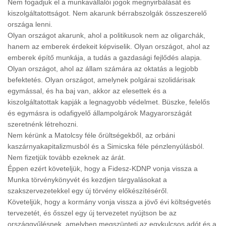
Nem fogadjuk el a munkavállalói jogok megnyirbálását és
kiszolgáltatottságot. Nem akarunk bérrabszolgák összeszerelő
országa lenni.
Olyan országot akarunk, ahol a politikusok nem az oligarchák,
hanem az emberek érdekeit képviselik. Olyan országot, ahol az
emberek építő munkája, a tudás a gazdasági fejlődés alapja.
Olyan országot, ahol az állam számára az oktatás a legjobb
befektetés. Olyan országot, amelynek polgárai szolidárisak
egymással, és ha baj van, akkor az elesettek és a
kiszolgáltatottak kapják a legnagyobb védelmet. Büszke, felelős
és egymásra is odafigyelő állampolgárok Magyarországát
szeretnénk létrehozni.
Nem kérünk a Matolcsy féle őrültségekből, az orbáni
kaszárnyakapitalizmusból és a Simicska féle pénzlenyúlásból.
Nem fizetjük tovább ezeknek az árát.
Éppen ezért követeljük, hogy a Fidesz-KDNP vonja vissza a
Munka törvénykönyvét és kezdjen tárgyalásokat a
szakszervezetekkel egy új törvény előkészítéséről.
Követeljük, hogy a kormány vonja vissza a jövő évi költségvetés
tervezetét, és ősszel egy új tervezetet nyújtson be az
országgyűlésnek, amelyben megszünteti az egykulcsos adót és a