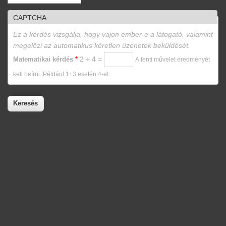
CAPTCHA
Ez a kérdés vizsgálja, hogy vajon ember-e a látogató, valamint
megelőzi az automatikus kéretlen üzenetek beküldését.
2 + 4 =
Matematikai kérdés
*
A fenti művelet eredményét
kell beírni. Például 1+3 esetén 4-et.