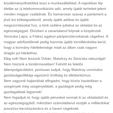
kizsákmányolhatóbbá teszi a munkavállalókat. A napokban lép
életbe az új telekommunikációs adó, amely újabb terheket jelent
minden magyar családnak. És hamarosan szavaz a parlament a
jövő évi költségvetésről, amely újabb adókat és újabb
megszorításokat hoz, a tönk szélére juttatva az oktatást és az
egészségügyet. Eközben a zavartalanul folynak a közpénzek
Simicska Lajos, a Fidesz egykori pártpénztárnokának cégeihez. A
magyar adófizetőknek pedig havonta újabb tízmilliárdokba kerül,
hogy a kormány hiteltelensége miatt az állam csak nagyon
drágán jut hitelekhez.
Elég volt! Nem leszünk Orbán, Matolcsy és Simicska rabszolgái!
Nem hiszünk a tündérmesében! Felnőtt és felelős
állampolgárokként, pontosan tudjuk, hogy Matolcsy unortodox
gazdaságpolitikája egyszerű őrültség és dilettantizmus.
Nem vagyunk hajlandóak elfogadni, hogy közös hazánkban a
szegények még szegényebbek, a gazdagok pedig még
gazdagabbak legyenek!
Nem fogadjuk el, hogy újabb pénzeket vonnak ki az oktatásból és
az egészségügyből, miközben számolatlanul osztják a milliárdokat
presztízs-beruházásokra és a haveri cégeknek.