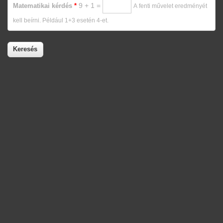
9 + 1 =
Matematikai kérdés
*
A fenti művelet eredményét
kell beírni. Például 1+3 esetén 4-et.