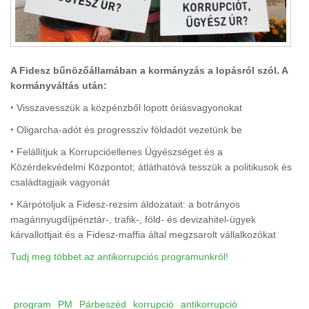
A Fidesz bűnözőállamában a kormányzás a lopásról szól. A
kormányváltás után:
‣ Visszavesszük a közpénzből lopott óriásvagyonokat
‣ Oligarcha-adót és progresszív földadót vezetünk be
‣ Felállítjuk a Korrupcióellenes Ügyészséget és a
Közérdekvédelmi Központot; átláthatóvá tesszük a politikusok és
családtagjaik vagyonát
‣ Kárpótoljuk a Fidesz-rezsim áldozatait: a botrányos
magánnyugdíjpénztár-, trafik-, föld- és devizahitel-ügyek
kárvallottjait és a Fidesz-maffia által megzsarolt vállalkozókat
Tudj meg többet az antikorrupciós programunkról!
program
PM
Párbeszéd
korrupció
antikorrupció