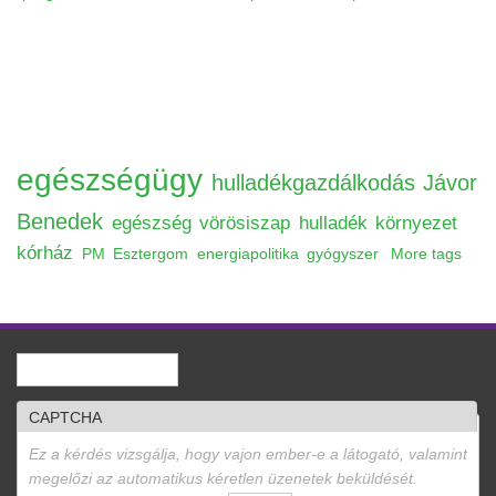
egészségügy
hulladékgazdálkodás
Jávor
Benedek
egészség
vörösiszap
hulladék
környezet
kórház
PM
Esztergom
energiapolitika
gyógyszer
More tags
Keresés
Keresés űrlap
CAPTCHA
Ez a kérdés vizsgálja, hogy vajon ember-e a látogató, valamint
megelőzi az automatikus kéretlen üzenetek beküldését.