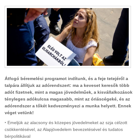
Átfogó béremelési programot indítunk, és a feje tetejéről a
talpára állítjuk az adórendszert: ma a keveset keresők több
adót fizetnek, mint a magas jövedelműek, a kisvállalkozások
tényleges adókulcsa magasabb, mint az óriáscégeké, és az
adórendszer a tőkét kedvezményezi a munka helyett. Ennek
véget vetünk!
‣ Emeljük az alacsony és közepes jövedelmeket az szja célzott
csökkentésével, az Alapjövedelem bevezetésével és tudatos
bérpolitikával