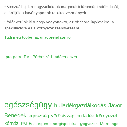
‣ Visszaállítjuk a nagyvállalatok magasabb társasági adókulcsát,
eltöröljük a látványsportok tao-kedvezményeit
‣ Adót vetünk ki a nagy vagyonokra, az offshore ügyletekre, a
spekulációra és a környezetszennyezésre
Tudj meg többet az új adórendszerről!
program
PM
Párbeszéd
adórendszer
egészségügy
hulladékgazdálkodás
Jávor
Benedek
egészség
vörösiszap
hulladék
környezet
kórház
PM
Esztergom
energiapolitika
gyógyszer
More tags