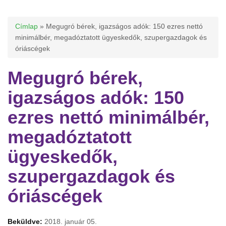
Jelenlegi hely
Címlap
» Megugró bérek, igazságos adók: 150 ezres nettó
minimálbér, megadóztatott ügyeskedők, szupergazdagok és
óriáscégek
Megugró bérek,
igazságos adók: 150
ezres nettó minimálbér,
megadóztatott
ügyeskedők,
szupergazdagok és
óriáscégek
Beküldve:
2018. január 05.