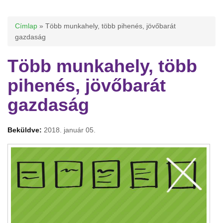
Jelenlegi hely
Címlap
» Több munkahely, több pihenés, jövőbarát
gazdaság
Több munkahely, több
pihenés, jövőbarát
gazdaság
Beküldve:
2018. január 05.