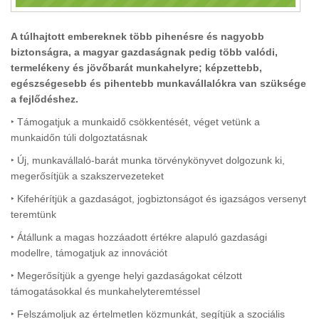
A túlhajtott embereknek több pihenésre és nagyobb
biztonságra, a magyar gazdaságnak pedig több valódi,
termelékeny és jövőbarát munkahelyre; képzettebb,
egészségesebb és pihentebb munkavállalókra van szüksége
a fejlődéshez.
‣ Támogatjuk a munkaidő csökkentését, véget vetünk a
munkaidőn túli dolgoztatásnak
‣ Új, munkavállaló-barát munka törvénykönyvet dolgozunk ki,
megerősítjük a szakszervezeteket
‣ Kifehérítjük a gazdaságot, jogbiztonságot és igazságos versenyt
teremtünk
‣ Átállunk a magas hozzáadott értékre alapuló gazdasági
modellre, támogatjuk az innovációt
‣ Megerősítjük a gyenge helyi gazdaságokat célzott
támogatásokkal és munkahelyteremtéssel
‣ Felszámoljuk az értelmetlen közmunkát, segítjük a szociális