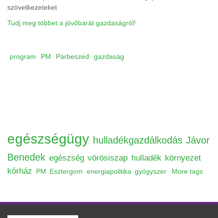
szövetkezeteket
Tudj meg többet a jövőbarát gazdaságról!
program
PM
Párbeszéd
gazdaság
egészségügy
hulladékgazdálkodás
Jávor
Benedek
egészség
vörösiszap
hulladék
környezet
kórház
PM
Esztergom
energiapolitika
gyógyszer
More tags