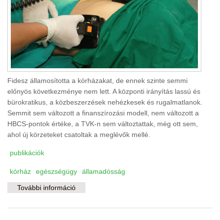
Fidesz államosította a kórházakat, de ennek szinte semmi
előnyös következménye nem lett. A központi irányítás lassú és
bürokratikus, a közbeszerzések nehézkesek és rugalmatlanok.
Semmit sem változott a finanszírozási modell, nem változott a
HBCS-pontok értéke, a TVK-n sem változtattak, még ott sem,
ahol új körzeteket csatoltak a meglévők mellé.
publikációk
kórház
egészségügy
államadósság
További információ
A kórházak adósságát képtelen rendezni a
kormány tartalommal kapcsolatosan