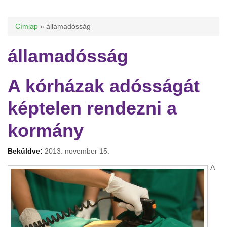
Jelenlegi hely
Címlap
» államadósság
államadósság
A kórházak adósságát
képtelen rendezni a
kormány
Beküldve:
2013. november 15.
A