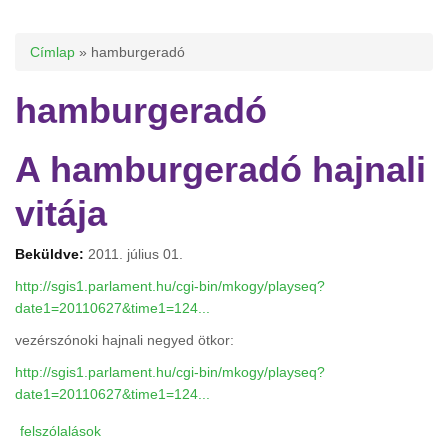
Jelenlegi hely
Címlap
» hamburgeradó
hamburgeradó
A hamburgeradó hajnali
vitája
Beküldve:
2011. július 01.
http://sgis1.parlament.hu/cgi-bin/mkogy/playseq?
date1=20110627&time1=124...
vezérszónoki hajnali negyed ötkor:
http://sgis1.parlament.hu/cgi-bin/mkogy/playseq?
date1=20110627&time1=124...
felszólalások