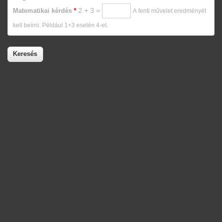
2 + 3 =
Matematikai kérdés
*
A fenti művelet eredményét
kell beírni. Például 1+3 esetén 4-et.