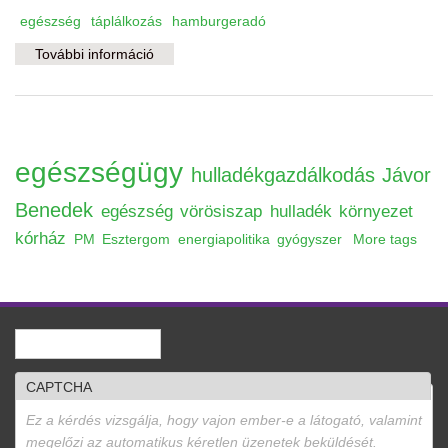
egészség
táplálkozás
hamburgeradó
További információ
A hamburgeradó hajnali vitája tartalommal
kapcsolatosan
egészségügy
hulladékgazdálkodás
Jávor
Benedek
egészség
vörösiszap
hulladék
környezet
kórház
PM
Esztergom
energiapolitika
gyógyszer
More tags
Keresés
Keresés űrlap
CAPTCHA
Ez a kérdés vizsgálja, hogy vajon ember-e a látogató, valamint
megelőzi az automatikus kéretlen üzenetek beküldését.