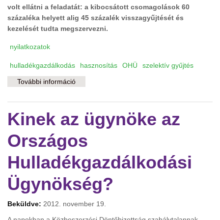
volt ellátni a feladatát: a kibocsátott csomagolások 60
százaléka helyett alig 45 százalék visszagyűjtését és
kezelését tudta megszervezni.
nyilatkozatok
hulladékgazdálkodás
hasznosítás
OHÜ
szelektív gyűjtés
További információ
Kormányzati hulladékkezelés: több pénzért
kevesebbet tartalommal kapcsolatosan
Kinek az ügynöke az
Országos
Hulladékgazdálkodási
Ügynökség?
Beküldve:
2012. november 19.
A napokban a Közbeszerzési Döntőbizottság szabálytalannak