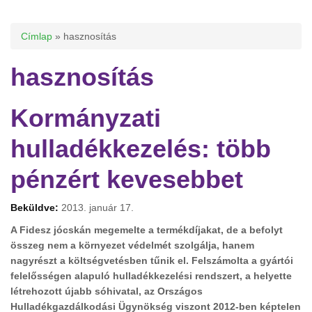
Jelenlegi hely
Címlap
» hasznosítás
hasznosítás
Kormányzati
hulladékkezelés: több
pénzért kevesebbet
Beküldve:
2013. január 17.
A Fidesz jócskán megemelte a termékdíjakat, de a befolyt
összeg nem a környezet védelmét szolgálja, hanem
nagyrészt a költségvetésben tűnik el. Felszámolta a gyártói
felelősségen alapuló hulladékkezelési rendszert, a helyette
létrehozott újabb sóhivatal, az Országos
Hulladékgazdálkodási Ügynökség viszont 2012-ben képtelen