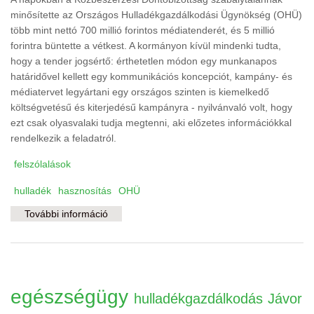
minősítette az Országos Hulladékgazdálkodási Ügynökség (OHÜ)
több mint nettó 700 millió forintos médiatenderét, és 5 millió
forintra büntette a vétkest. A kormányon kívül mindenki tudta,
hogy a tender jogsértő: érthetetlen módon egy munkanapos
határidővel kellett egy kommunikációs koncepciót, kampány- és
médiatervet legyártani egy országos szinten is kiemelkedő
költségvetésű és kiterjedésű kampányra - nyilvánvaló volt, hogy
ezt csak olyasvalaki tudja megtenni, aki előzetes információkkal
rendelkezik a feladatról.
felszólalások
hulladék
hasznosítás
OHÜ
További információ
Kinek az ügynöke az Országos
Hulladékgazdálkodási Ügynökség?
tartalommal kapcsolatosan
egészségügy
hulladékgazdálkodás
Jávor