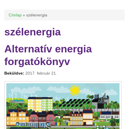
Jelenlegi hely
Címlap
» szélenergia
szélenergia
Alternatív energia
forgatókönyv
Beküldve:
2017. február 21.