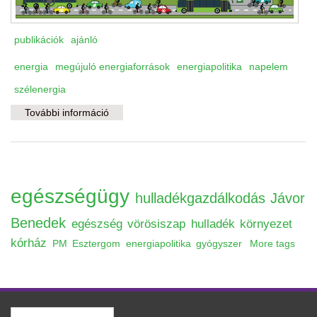
publikációk
ajánló
energia
megújuló energiaforrások
energiapolitika
napelem
szélenergia
További információ
Alternatív energia forgatókönyv tartalommal
kapcsolatosan
egészségügy
hulladékgazdálkodás
Jávor
Benedek
egészség
vörösiszap
hulladék
környezet
kórház
PM
Esztergom
energiapolitika
gyógyszer
More tags
Keresés