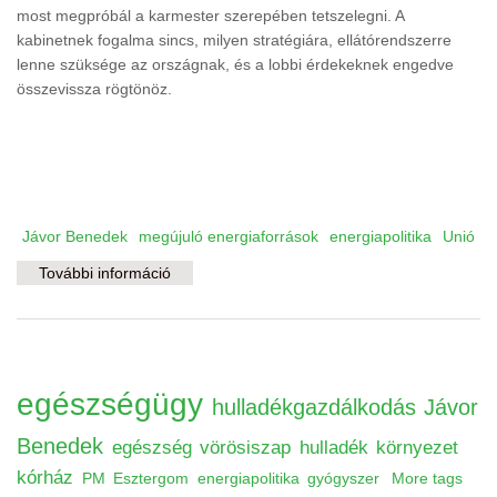
most megpróbál a karmester szerepében tetszelegni. A
kabinetnek fogalma sincs, milyen stratégiára, ellátórendszerre
lenne szüksége az országnak, és a lobbi érdekeknek engedve
összevissza rögtönöz.
Jávor Benedek
megújuló energiaforrások
energiapolitika
Unió
További információ
Igazi égés – energiapolitika nélkül tanítjuk
takarékosságra Európát? tartalommal
kapcsolatosan
egészségügy
hulladékgazdálkodás
Jávor
Benedek
egészség
vörösiszap
hulladék
környezet
kórház
PM
Esztergom
energiapolitika
gyógyszer
More tags