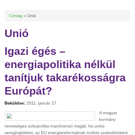
Jelenlegi hely
Címlap
» Unió
Unió
Igazi égés –
energiapolitika nélkül
tanítjuk takarékosságra
Európát?
Beküldve:
2011. január 27.
A magyar
kormány
nevetséges szituációba manőverezi magát, ha uniós
sereghajtóként, az EU energiareformjának örökös szabotőreként