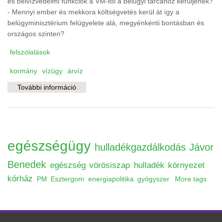
és belvízvédelmi funkciók a VM-től a belügyi tárcához kerüljenek?
- Mennyi ember és mekkora költségvetés kerül át így a
belügyminisztérium felügyelete alá, megyénkénti bontásban és
országos szinten?
felszólalások
kormány
vízügy
árvíz
További információ
Mit keres a vízügy a belügyminisztériumban?
tartalommal kapcsolatosan
egészségügy
hulladékgazdálkodás
Jávor
Benedek
egészség
vörösiszap
hulladék
környezet
kórház
PM
Esztergom
energiapolitika
gyógyszer
More tags