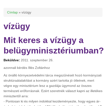
Jelenlegi hely
Címlap
» vízügy
vízügy
Mit keres a vízügy a
belügyminisztériumban?
Beküldve:
2011. szeptember 26.
azonnali kérdés Illés Zoltánhoz
Az önálló környezetvédelmi tárca megszűnését hozó kormányzati
struktúraátalakítást a kormány azért tartotta jó ötletnek, mert
végre egy minisztérium lesz a gazdája úgymond az összes
természeti erőforrásnak. Ezért szeretnék választ kapni az illetékes
minisztertől arra:
- Pontosan ki és milyen indokkal kezdeményezte, hogy egyes ár-