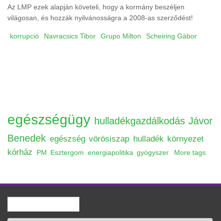
Az LMP ezek alapján követeli, hogy a kormány beszéljen
világosan, és hozzák nyilvánosságra a 2008-as szerződést!
korrupció
Navracsics Tibor
Grupo Milton
Scheiring Gábor
egészségügy
hulladékgazdálkodás
Jávor
Benedek
egészség
vörösiszap
hulladék
környezet
kórház
PM
Esztergom
energiapolitika
gyógyszer
More tags
Keresés
Keresés űrlap