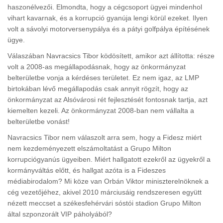
haszonélvezői. Elmondta, hogy a cégcsoport ügyei mindenhol
vihart kavarnak, és a korrupció gyanúja lengi körül ezeket. Ilyen
volt a sávolyi motorversenypálya és a pátyi golfpálya építésének
ügye.
Válaszában Navracsics Tibor ködösített, amikor azt állította: része
volt a 2008-as megállapodásnak, hogy az önkormányzat
belterületbe vonja a kérdéses területet. Ez nem igaz, az LMP
birtokában lévő megállapodás csak annyit rögzít, hogy az
önkormányzat az Alsóvárosi rét fejlesztését fontosnak tartja, azt
kiemelten kezeli. Az önkormányzat 2008-ban nem vállalta a
belterületbe vonást!
Navracsics Tibor nem válaszolt arra sem, hogy a Fidesz miért
nem kezdeményezett elszámoltatást a Grupo Milton
korrupciógyanús ügyeiben. Miért hallgatott ezekről az ügyekről a
kormányváltás előtt, és hallgat azóta is a Fideszes
médiabirodalom? Mi köze van Orbán Viktor miniszterelnöknek a
cég vezetőjéhez, akivel 2010 márciusáig rendszeresen együtt
nézett meccset a székesfehérvári sóstói stadion Grupo Milton
által szponzorált VIP páholyából?