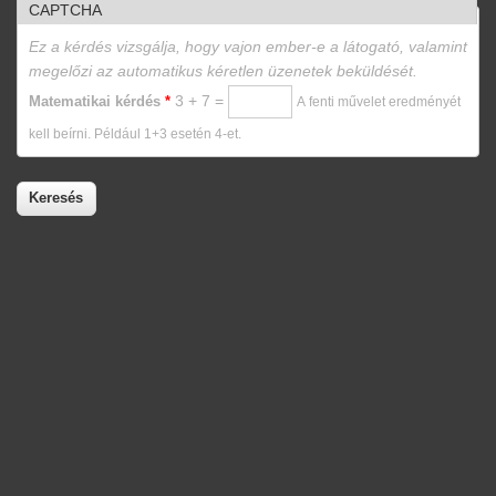
CAPTCHA
Ez a kérdés vizsgálja, hogy vajon ember-e a látogató, valamint
megelőzi az automatikus kéretlen üzenetek beküldését.
3 + 7 =
Matematikai kérdés
*
A fenti művelet eredményét
kell beírni. Például 1+3 esetén 4-et.