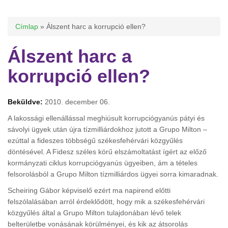
Jelenlegi hely
Címlap
» Álszent harc a korrupció ellen?
Álszent harc a
korrupció ellen?
Beküldve:
2010. december 06.
A lakossági ellenállással meghiúsult korrupciógyanús pátyi és
sávolyi ügyek után újra tízmilliárdokhoz jutott a Grupo Milton –
ezúttal a fideszes többségű székesfehérvári közgyűlés
döntésével. A Fidesz széles körű elszámoltatást ígért az előző
kormányzati ciklus korrupciógyanús ügyeiben, ám a tételes
felsorolásból a Grupo Milton tízmilliárdos ügyei sorra kimaradnak.
Scheiring Gábor képviselő ezért ma napirend előtti
felszólalásában arról érdeklődött, hogy mik a székesfehérvári
közgyűlés által a Grupo Milton tulajdonában lévő telek
belterületbe vonásának körülményei, és kik az átsorolás