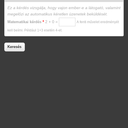
Ez a kérdés vizsgálja, hogy vajon ember-e a látogató, valamint
megelőzi az automatikus kéretlen üzenetek beküldését.
2 + 0 =
Matematikai kérdés
*
A fenti művelet eredményét
kell beírni. Például 1+3 esetén 4-et.