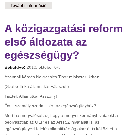
További információ
Álszent harc a korrupció ellen? tartalommal
kapcsolatosan
A közigazgatási reform
első áldozata az
egészségügy?
Beküldve:
2010. október 04.
Azonnali kérdés Navracsics Tibor miniszter Úrhoz
(Szabó Erika államtitkár válaszolt)
Tisztelt Államtitkár Asszony!
Ön – személy szerint – ért az egészségügyhöz?
Mert ha megvalósul az, hogy a megyei kormányhivatalokba
beolvasztják az OEP és az ÁNTSZ hivatalait is, az
egészségügyért felelős államtitkárság akár át is költözhet a