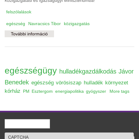
Közigazgatási és Igazságügyi Minisztériumba!
felszólalások
egészség
Navracsics Tibor
közigazgatás
További információ
A közigazgatási reform első áldozata az
egészségügy? tartalommal kapcsolatosan
egészségügy
hulladékgazdálkodás
Jávor
Benedek
egészség
vörösiszap
hulladék
környezet
kórház
PM
Esztergom
energiapolitika
gyógyszer
More tags
Keresés
Keresés űrlap
CAPTCHA