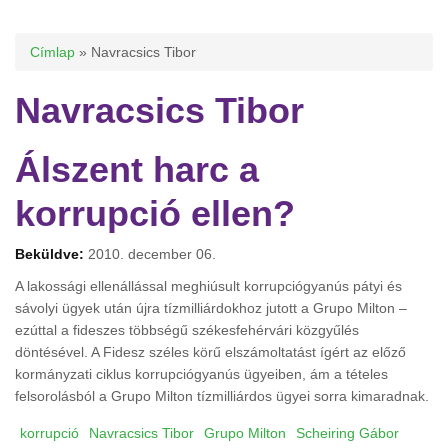
Jelenlegi hely
Címlap
» Navracsics Tibor
Navracsics Tibor
Álszent harc a
korrupció ellen?
Beküldve:
2010. december 06.
A lakossági ellenállással meghiúsult korrupciógyanús pátyi és
sávolyi ügyek után újra tízmilliárdokhoz jutott a Grupo Milton –
ezúttal a fideszes többségű székesfehérvári közgyűlés
döntésével. A Fidesz széles körű elszámoltatást ígért az előző
kormányzati ciklus korrupciógyanús ügyeiben, ám a tételes
felsorolásból a Grupo Milton tízmilliárdos ügyei sorra kimaradnak.
korrupció
Navracsics Tibor
Grupo Milton
Scheiring Gábor