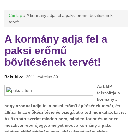
Jelenlegi hely
Címlap
» A kormány adja fel a paksi erőmű bővítésének
tervét!
A kormány adja fel a
paksi erőmű
bővítésének tervét!
Beküldve:
2011. március 30.
Az LMP
felszólítja a
kormányt,
hogy azonnal adja fel a paksi erőmű építésének tervét, és
állítsa le az előkészítésre és vizsgálatra tett munkálatokat is.
Az ökopárt szerint minden perc, minden forint és minden
moszkvai repülőjegy, amelyet most a kormány a paksi
bővítés előkészítésére vagy akár vizsgálatára áldoz,