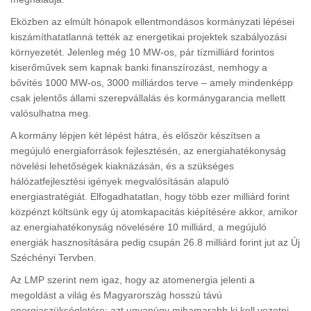
Eközben az elmúlt hónapok ellentmondásos kormányzati lépései
kiszámíthatatlanná tették az energetikai projektek szabályozási
környezetét. Jelenleg még 10 MW-os, pár tízmilliárd forintos
kiserőművek sem kapnak banki finanszírozást, nemhogy a
bővítés 1000 MW-os, 3000 milliárdos terve – amely mindenképp
csak jelentős állami szerepvállalás és kormánygarancia mellett
valósulhatna meg.
A kormány lépjen két lépést hátra, és először készítsen a
megújuló energiaforrások fejlesztésén, az energiahatékonyság
növelési lehetőségek kiaknázásán, és a szükséges
hálózatfejlesztési igények megvalósításán alapuló
energiastratégiát. Elfogadhatatlan, hogy több ezer milliárd forint
közpénzt költsünk egy új atomkapacitás kiépítésére akkor, amikor
az energiahatékonyság növelésére 10 milliárd, a megújuló
energiák hasznosítására pedig csupán 26.8 milliárd forint jut az Új
Széchényi Tervben.
Az LMP szerint nem igaz, hogy az atomenergia jelenti a
megoldást a világ és Magyarország hosszú távú
energiaszükségletére: azt ugyanúgy mihamarabb ki kell vezetni,