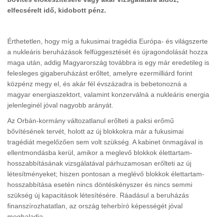
elfecsérelt idő, kidobott pénz.
Érthetetlen, hogy míg a fukusimai tragédia Európa- és világszerte
a nukleáris beruházások felfüggesztését és újragondolását hozza
maga után, addig Magyarország továbbra is egy már eredetileg is
felesleges gigaberuházást erőltet, amelyre ezermilliárd forint
közpénz megy el, és akár fél évszázadra is bebetonozná a
magyar energiaszektort, valamint konzerválná a nukleáris energia
jelenleginél jóval nagyobb arányát.
Az Orbán-kormány változatlanul erőlteti a paksi erőmű
bővítésének tervét, holott az új blokkokra már a fukusimai
tragédiát megelőzően sem volt szükség. A kabinet önmagával is
ellentmondásba kerül, amikor a meglevő blokkok élettartam-
hosszabbításának vizsgálatával párhuzamosan erőlteti az új
létesítményeket; hiszen pontosan a meglévő blokkok élettartam-
hosszabbítása esetén nincs döntéskényszer és nincs semmi
szükség új kapacitások létesítésére. Ráadásul a beruházás
finanszírozhatatlan, az ország teherbíró képességét jóval
meghaladja.