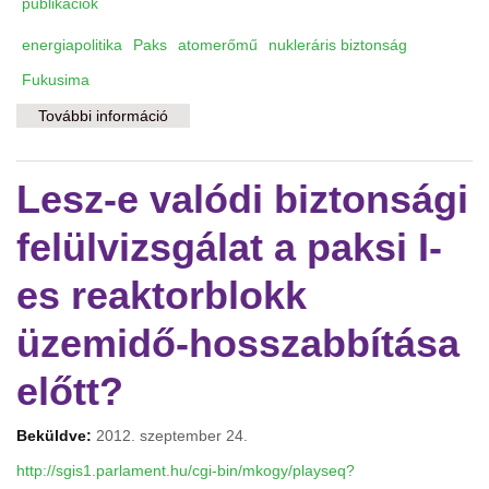
publikációk
energiapolitika
Paks
atomerőmű
nukleráris biztonság
Fukusima
További információ
Mítoszrombolás: nincs biztonságos
atomenergia tartalommal kapcsolatosan
Lesz-e valódi biztonsági
felülvizsgálat a paksi I-
es reaktorblokk
üzemidő-hosszabbítása
előtt?
Beküldve:
2012. szeptember 24.
http://sgis1.parlament.hu/cgi-bin/mkogy/playseq?