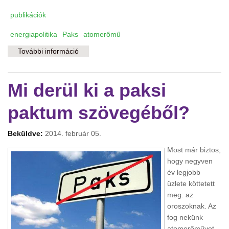
publikációk
energiapolitika
Paks
atomerőmű
További információ
Az évszázad beruházása? - Újabb
nyugtalanító kérdések Paks II-ről tartalommal
kapcsolatosan
Mi derül ki a paksi
paktum szövegéből?
Beküldve:
2014. február 05.
Most már biztos,
hogy negyven
év legjobb
üzlete köttetett
meg: az
oroszoknak. Az
fog nekünk
atomerőművet