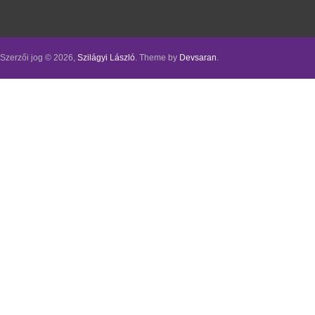
Szerzői jog © 2026,
Szilágyi László
. Theme by
Devsaran
.