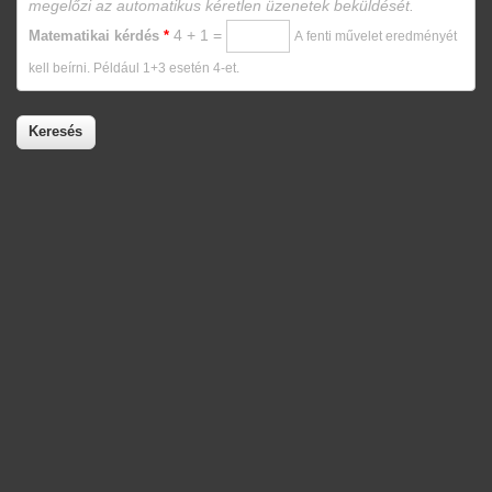
megelőzi az automatikus kéretlen üzenetek beküldését.
4 + 1 =
Matematikai kérdés
*
A fenti művelet eredményét
kell beírni. Például 1+3 esetén 4-et.