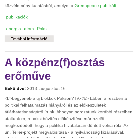
közvélemény-kutatásból, amelyet a
Greenpeace publikált
.
publikációk
energia
atom
Paks
További információ
Orosz atom? Köszönjük, nem! tartalommal
kapcsolatosan
A közpénz(f)osztás
erőműve
Beküldve:
2013. augusztus 16.
<b>Legyenek-e új blokkok Pakson? IV.</b> Ebben a részben a
politikai felhatalmazás hiányáról és az előkészületek
átláthatatlanságáról írunk. Ahogyan sorozatunk korábbi részeiben
utaltunk rá, a paksi bővítés előkészítése már azelőtt
megkezdődött, hogy a politika hivatalosan döntött volna róla. Az
ún. Teller-projekt megvalósítása - a nyilvánosság kizárásával,