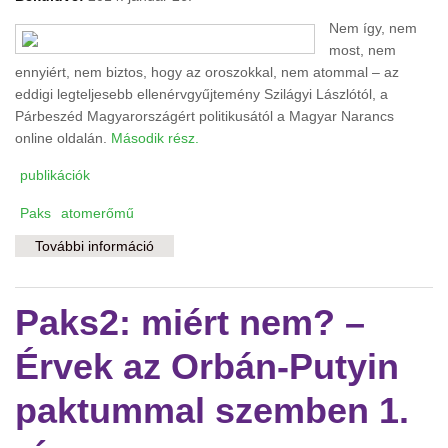
Nem így, nem
most, nem
ennyiért, nem biztos, hogy az oroszokkal, nem atommal – az
eddigi legteljesebb ellenérvgyűjtemény Szilágyi Lászlótól, a
Párbeszéd Magyarországért politikusától a Magyar Narancs
online oldalán.
Második rész.
publikációk
Paks
atomerőmű
További információ
Paks-2: miért nem? – Érvek az Orbán–Putyin-
paktummal szemben, 2. tartalommal
kapcsolatosan
Paks2: miért nem? –
Érvek az Orbán-Putyin
paktummal szemben 1.