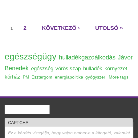
kapcsolatosan
Oldalak
2
KÖVETKEZŐ ›
UTOLSÓ »
1
egészségügy
hulladékgazdálkodás
Jávor
Benedek
egészség
vörösiszap
hulladék
környezet
kórház
PM
Esztergom
energiapolitika
gyógyszer
More tags
Keresés
Keresés űrlap
CAPTCHA
Ez a kérdés vizsgálja, hogy vajon ember-e a látogató, valamint