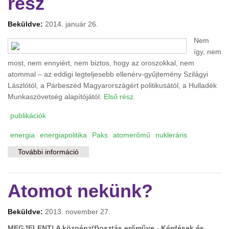
rész
Beküldve:
2014. január 26.
Nem
így, nem
most, nem ennyiért, nem biztos, hogy az oroszokkal, nem
atommal – az eddigi legteljesebb ellenérv-gyűjtemény Szilágyi
Lászlótól, a Párbeszéd Magyarországért politikusától, a Hulladék
Munkaszövetség alapítójától.
Első rész.
publikációk
energia
energiapolitika
Paks
atomerőmű
nukleráris
További információ
Paks2: miért nem? – Érvek az Orbán-Putyin
paktummal szemben 1. rész tartalommal
kapcsolatosan
Atomot nekünk?
Beküldve:
2013. november 27.
MEGJELENT! A közpénz(f)osztás erőműve - Kérdések és