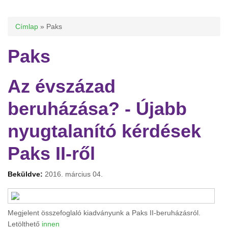
Jelenlegi hely
Címlap
» Paks
Paks
Az évszázad
beruházása? - Újabb
nyugtalanító kérdések
Paks II-ről
Beküldve:
2016. március 04.
Megjelent összefoglaló kiadványunk a Paks II-beruházásról.
Letölthető
innen