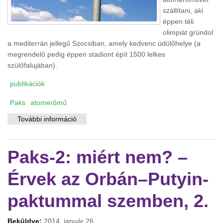
szállítani, aki
éppen téli
olimpiát gründol
a mediterrán jellegű Szocsiban, amely kedvenc üdülőhelye (a
megrendelő pedig éppen stadiont épít 1500 lelkes
szülőfalujában).
publikációk
Paks
atomerőmű
További információ
Mi derül ki a paksi paktum szövegéből?
tartalommal kapcsolatosan
Paks-2: miért nem? –
Érvek az Orbán–Putyin-
paktummal szemben, 2.
Beküldve:
2014. január 26.