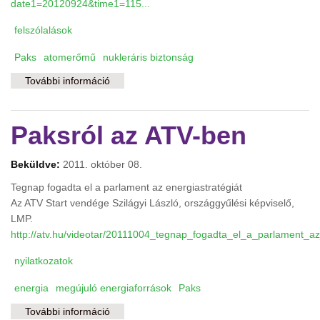
date1=20120924&time1=115...
felszólalások
Paks
atomerőmű
nukleráris biztonság
További információ
Lesz-e valódi biztonsági felülvizsgálat a paksi
I-es reaktorblokk üzemidő-hosszabbítása
előtt? tartalommal kapcsolatosan
Paksról az ATV-ben
Beküldve:
2011. október 08.
Tegnap fogadta el a parlament az energiastratégiát
Az ATV Start vendége Szilágyi László, országgyűlési képviselő,
LMP.
http://atv.hu/videotar/20111004_tegnap_fogadta_el_a_parlament_az
nyilatkozatok
energia
megújuló energiaforrások
Paks
További információ
Paksról az ATV-ben tartalommal