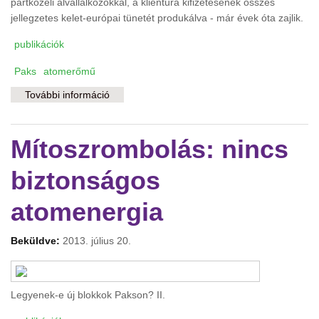
pártközeli alvállalkozókkal, a klientúra kifizetésének összes
jellegzetes kelet-európai tünetét produkálva - már évek óta zajlik.
publikációk
Paks
atomerőmű
További információ
A közpénz(f)osztás erőműve tartalommal
kapcsolatosan
Mítoszrombolás: nincs
biztonságos
atomenergia
Beküldve:
2013. július 20.
Legyenek-e új blokkok Pakson? II.