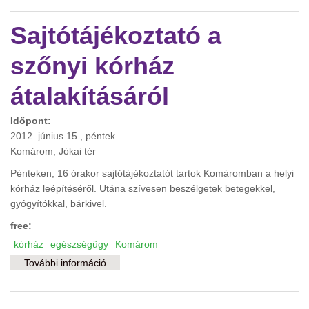
Sajtótájékoztató a
szőnyi kórház
átalakításáról
Időpont:
2012. június 15., péntek
Komárom, Jókai tér
Pénteken, 16 órakor sajtótájékoztatót tartok Komáromban a helyi
kórház leépítéséről. Utána szívesen beszélgetek betegekkel,
gyógyítókkal, bárkivel.
free:
kórház
egészségügy
Komárom
További információ
Sajtótájékoztató a szőnyi kórház átalakításáról
tartalommal kapcsolatosan