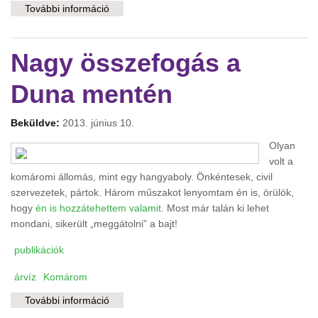
További információ
Sajtótájékoztató Esztergomban és
Komáromban tartalommal kapcsolatosan
Nagy összefogás a
Duna mentén
Beküldve:
2013. június 10.
Olyan
volt a
komáromi állomás, mint egy hangyaboly. Önkéntesek, civil
szervezetek, pártok. Három műszakot lenyomtam én is, örülök,
hogy
én is hozzátehettem valamit
. Most már talán ki lehet
mondani, sikerült „meggátolni” a bajt!
publikációk
árvíz
Komárom
További információ
Nagy összefogás a Duna mentén tartalommal
kapcsolatosan