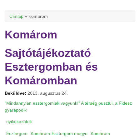
Jelenlegi hely
Címlap
» Komárom
Komárom
Sajtótájékoztató
Esztergomban és
Komáromban
Beküldve:
2013. augusztus 24.
"Mindannyian esztergomiak vagyunk!"
A térség pusztul, a Fidesz
gyarapodik
nyilatkozatok
Esztergom
Komárom-Esztergom megye
Komárom