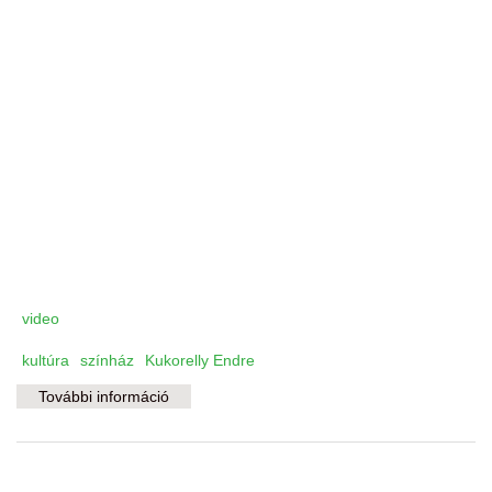
video
kultúra
színház
Kukorelly Endre
További információ
A seggükön látszik, hogy nem járnak
színházba tartalommal kapcsolatosan