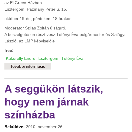
az El Greco Házban
Esztergom, Pázmány Péter u. 15.
október 19-én, pénteken, 18 órakor
Moderátor Szilas Zoltán újságíró.
A beszélgetésen részt vesz Tétényi Éva polgármester és Szilágyi
László, az LMP képviselője
free:
Kukorelly Endre
Esztergom
Tétényi Éva
További információ
Irodalomról, politikáról és más úri
huncutságokról tartalommal kapcsolatosan
A seggükön látszik,
hogy nem járnak
színházba
Beküldve:
2010. november 26.