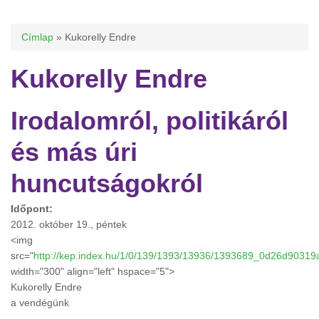
Jelenlegi hely
Címlap
» Kukorelly Endre
Kukorelly Endre
Irodalomról, politikáról
és más úri
huncutságokról
Időpont:
2012. október 19., péntek
<img
src="
http://kep.index.hu/1/0/139/1393/13936/1393689_0d26d9031
width="300" align="left" hspace="5">
Kukorelly Endre
a vendégünk