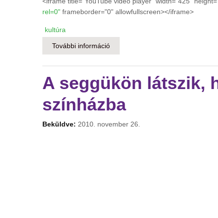
<iframe title="YouTube video player" width="425" height=
rel=0"
frameborder="0" allowfullscreen></iframe>
kultúra
További információ
Mentsük meg az art mozikat! - Vis
A seggükön látszik, 
színházba
Beküldve:
2010. november 26.