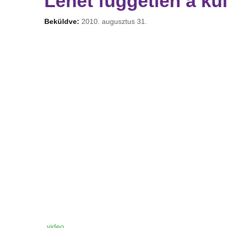
Lehet független a kul
Beküldve:
2010. augusztus 31.
video