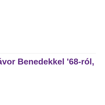
ak színházba tartalommal kapcsolatosan
ávor Benedekkel '68-ról,