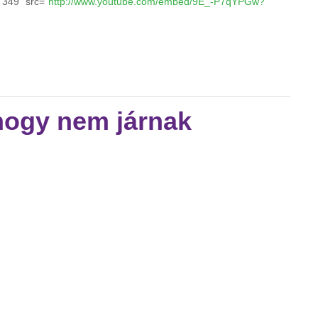
"349" src="
http://www.youtube.com/embed/9E_-P7qYPGw?
szafordíthatatlan kultúrarombolás tartalommal kapcsolatosan
hogy nem járnak