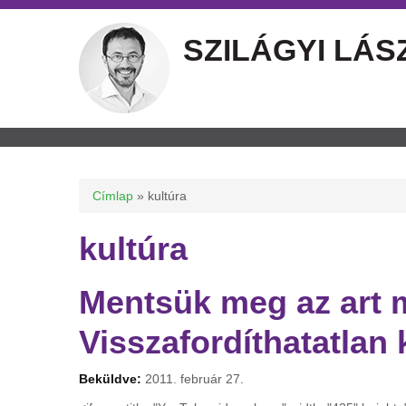
SZILÁGYI LÁS
Jelenlegi hely
Címlap
» kultúra
kultúra
Mentsük meg az art m
Visszafordíthatatlan
Beküldve:
2011. február 27.