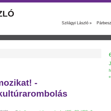
ZLÓ
Szilágyi László
»
Párbes
h
e
ozikat! -
 kultúrarombolás