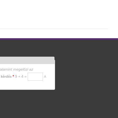
mmal kapcsolatosan
valamint megelőzi az
9 + 4 =
i kérdés
*
A