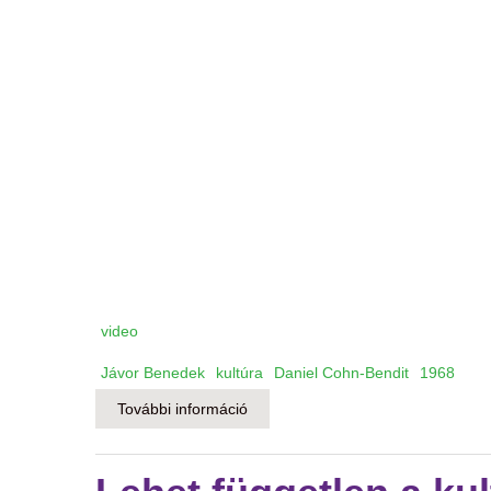
video
Jávor Benedek
kultúra
Daniel Cohn-Bendit
1968
További információ
Cohn-Bendit-tel és Jávor Benedekke