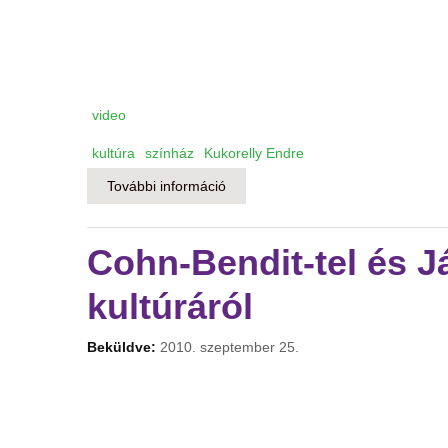
video
kultúra
színház
Kukorelly Endre
További információ
A seggükön látszik, hogy nem járn
Cohn-Bendit-tel és J
kultúráról
Beküldve:
2010. szeptember 25.