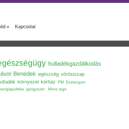
zéd
»
Kapcsolat
egészségügy
hulladékgazdálkodás
Jávor Benedek
egészség
vörösiszap
ulladék
környezet
kórház
PM
Esztergom
nergiapolitika
gyógyszer
More tags