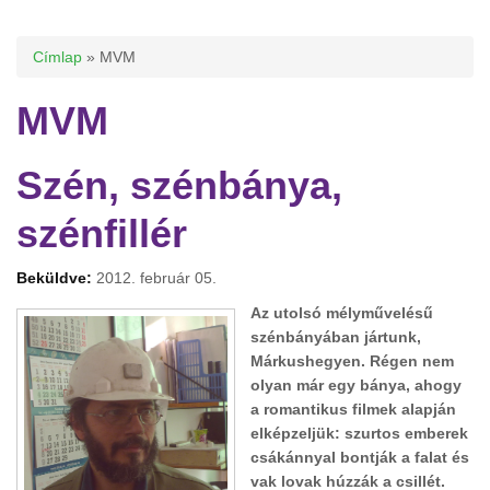
Jelenlegi hely
Címlap
» MVM
MVM
Szén, szénbánya,
szénfillér
Beküldve:
2012. február 05.
Az utolsó mélyművelésű
szénbányában jártunk,
Márkushegyen. Régen nem
olyan már egy bánya, ahogy
a romantikus filmek alapján
elképzeljük: szurtos emberek
csákánnyal bontják a falat és
vak lovak húzzák a csillét.