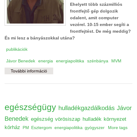
Ehelyett több százmilliós
frontfejtő gép dolgozik
odalent, amit computer
vezérel. 10-15 ember segíti a
frontfejtést. De még meddig?
És mi lesz a bányászokkal utána?
publikációk
Jávor Benedek
energia
energiapolitika
szénbánya
MVM
További információ
Szén, szénbánya, szénfillér tartalommal
kapcsolatosan
egészségügy
hulladékgazdálkodás
Jávor
Benedek
egészség
vörösiszap
hulladék
környezet
kórház
PM
Esztergom
energiapolitika
gyógyszer
More tags