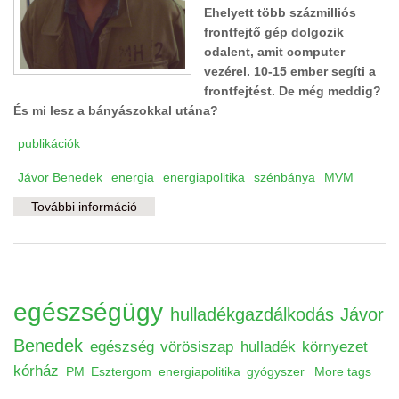
Ehelyett több százmilliós
frontfejtő gép dolgozik
odalent, amit computer
vezérel. 10-15 ember segíti a
frontfejtést. De még meddig?
És mi lesz a bányászokkal utána?
publikációk
Jávor Benedek
energia
energiapolitika
szénbánya
MVM
További információ
Szén, szénbánya, szénfillér tartalommal
kapcsolatosan
egészségügy
hulladékgazdálkodás
Jávor
Benedek
egészség
vörösiszap
hulladék
környezet
kórház
PM
Esztergom
energiapolitika
gyógyszer
More tags