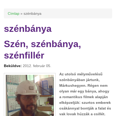
Jelenlegi hely
Címlap
» szénbánya
szénbánya
Szén, szénbánya,
szénfillér
Beküldve:
2012. február 05.
Az utolsó mélyművelésű
szénbányában jártunk,
Márkushegyen. Régen nem
olyan már egy bánya, ahogy
a romantikus filmek alapján
elképzeljük: szurtos emberek
csákánnyal bontják a falat és
vak lovak húzzák a csillét.