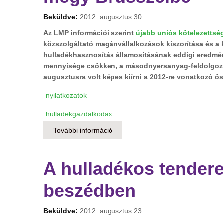
Beküldve:
2012. augusztus 30.
Az LMP információi szerint
újabb uniós kötelezettség
közszolgáltató magánvállalkozások kiszorítása és a 
hulladékhasznosítás államosításának eddigi eredmény
mennyisége csökken, a másodnyersanyag-feldolgozó 
augusztusra volt képes kiírni a 2012-re vonatkozó ös
nyilatkozatok
hulladékgazdálkodás
További információ
Hulladéktörvény: a kormány újabb 
A hulladékos tender
beszédben
Beküldve:
2012. augusztus 23.