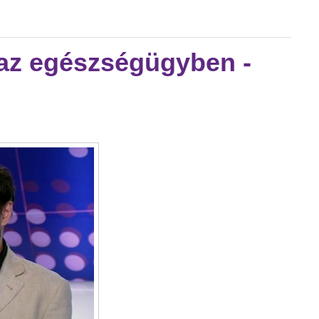
assza hiánya tartalommal kapcsolatosan
 az egészségügyben -