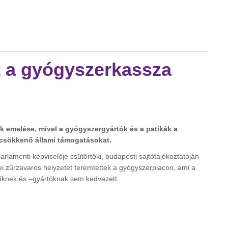
kassza miatt tartalommal kapcsolatosan
 a gyógyszerkassza
ak emelése, mivel a gyógyszergyártók és a patikák a
csökkenő állami támogatásokat.
parlamenti képviselője csütörtöki, budapesti sajtótájékoztatóján
i zűrzavaros helyzetet teremtettek a gyógyszerpiacon, ami a
őknek és –gyártóknak sem kedvezett.