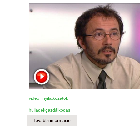
video
nyilatkozatok
hulladékgazdálkodás
További információ
A hulladékos tenderekről az Egye