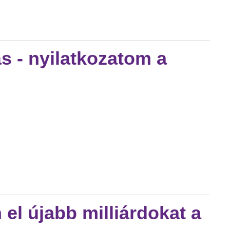
artalommal kapcsolatosan
s - nyilatkozatom a
atom a nol.hu-n tartalommal kapcsolatosan
el újabb milliárdokat a