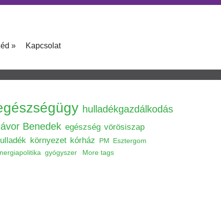
zéd
»
Kapcsolat
egészségügy
hulladékgazdálkodás
Jávor Benedek
egészség
vörösiszap
ulladék
környezet
kórház
PM
Esztergom
nergiapolitika
gyógyszer
More tags