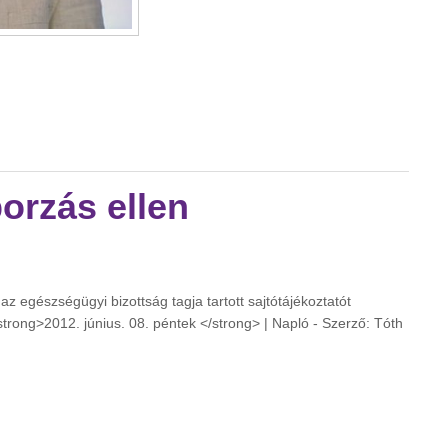
yben - atv.hu tartalommal kapcsolatosan
orzás ellen
az egészségügyi bizottság tagja tartott sajtótájékoztatót
<strong>2012. június. 08. péntek </strong> | Napló - Szerző: Tóth