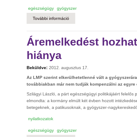
egészségügy
gyógyszer
További információ
A káosz felé haladunk a gyógyszer
Áremelkedést hozhat
hiánya
Beküldve:
2012. augusztus 17.
Az LMP szerint elkerülhetetlenné vált a gyógyszerár
továbbiakban már nem tudják kompenzálni az egyre 
Szilágyi László, a párt egészségügyi politikájáért felelős 
elmondta: a kormány elmúlt két évben hozott intézkedése
betegeknek, a patikusoknak, a gyógyszer-nagykeresked
nyilatkozatok
egészségügy
gyógyszer