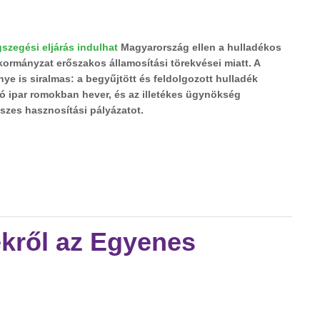
szegési eljárás indulhat
Magyarország ellen a hulladékos
kormányzat erőszakos államosítási törekvései miatt. A
e is siralmas: a begyűjtött és feldolgozott hulladék
ipar romokban hever, és az illetékes ügynökség
szes hasznosítási pályázatot.
sallerért megy Brüsszelbe tartalommal kapcsolatosan
ekről az Egyenes