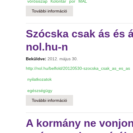
vörösiszap
Kolontár
por
MAL
További információ
Három módszer a kiporzás ellen t
Szócska csak ás és á
nol.hu-n
Beküldve:
2012. május 30.
http://nol.hu/belfold/20120530-szocska_csak_as_es_as
nyilatkozatok
egészségügy
További információ
Szócska csak ás és ás - nyilatkoz
A kormány ne vonjon 