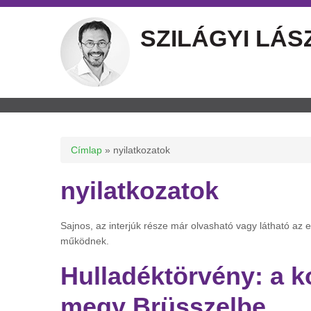
SZILÁGYI LÁS
Jelenlegi hely
Címlap
» nyilatkozatok
nyilatkozatok
Sajnos, az interjúk része már olvasható vagy látható az
működnek.
Hulladéktörvény: a k
megy Brüsszelbe