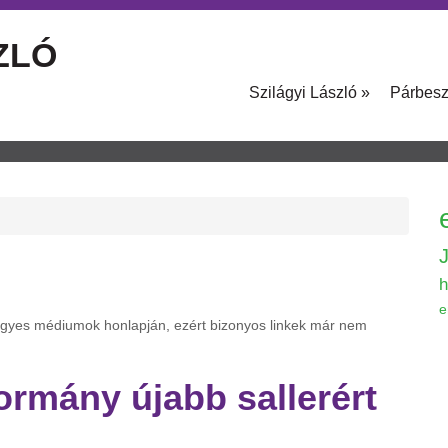
ZLÓ
Szilágyi László
»
Párbes
h
e
 egyes médiumok honlapján, ezért bizonyos linkek már nem
ormány újabb sallerért