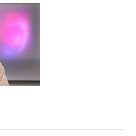
nes beszédben tartalommal kapcsolatosan