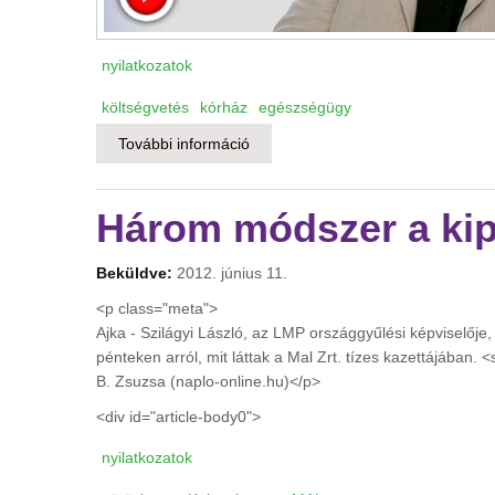
nyilatkozatok
költségvetés
kórház
egészségügy
További információ
Új korszak kezdődik az egészségüg
Három módszer a kip
Beküldve:
2012. június 11.
<p class="meta">
Ajka - Szilágyi László, az LMP országgyűlési képviselője, 
pénteken arról, mit láttak a Mal Zrt. tízes kazettájában. 
B. Zsuzsa (naplo-online.hu)</p>
<div id="article-body0">
nyilatkozatok